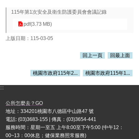
115年第1次安全及衛生防護委員會會議記錄
本
區
pdf(3.73 MB)
介
紹
上版日期：115-03-05
訊
息
回上一頁
回最上面
公
告
桃園市政府115年2...
桃園市政府115年1...
生
活
:::
便
民
資
公所怎麼去？GO
訊
地址：334201桃園市八德區中山路47 號
電話: (03)3683-155 | 傳真：(03)3654-441
機
關
服務時間：星期一至五 上午8:00至下午5:00 (中午12：
通
00~13：00休息；健保業務照常服務)