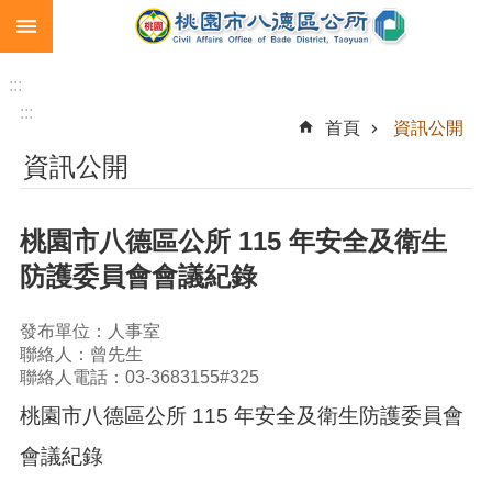
:::
跳到主要內容區塊
生
育
:::
補
:::
首頁
資訊公開
助
資訊公開
市
民
卡
桃園市八德區公所 115 年安全及衛生
急
防護委員會會議紀錄
難
救
助
發布單位：人事室
聯絡人：曾先生
進
聯絡人電話：03-3683155#325
階
桃園市八德區公所 115 年安全及衛生防護委員會
搜
尋
會議紀錄