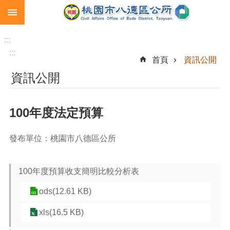
:::
跳到主要內容區塊
生
育
:::
補
:::
首頁
資訊公開
助
資訊公開
市
民
卡
100年度法定預算
急
難
發布單位：桃園市八德區公所
救
助
100年度預算收支簡明比較分析表
進
階
ods(12.61 KB)
搜
尋
xls(16.5 KB)