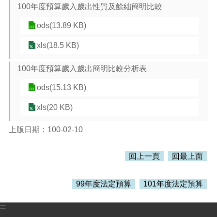
100年度預算歲入歲出性質及餘絀簡明比較
本
ods(13.89 KB)
區
介
xls(18.5 KB)
紹
100年度預算歲入歲出簡明比較分析表
訊
息
ods(15.13 KB)
公
告
xls(20 KB)
生
活
上版日期：100-02-10
便
民
回上一頁
回最上面
資
訊
99年度法定預算
101年度法定預算
機
關
:::
通