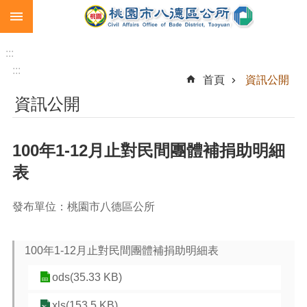
:::
跳到主要內容區塊
生
育
:::
補
:::
首頁
資訊公開
助
資訊公開
市
民
卡
100年1-12月止對民間團體補捐助明細
急
表
難
救
助
發布單位：桃園市八德區公所
進
階
100年1-12月止對民間團體補捐助明細表
搜
尋
ods(35.33 KB)
xls(153.5 KB)