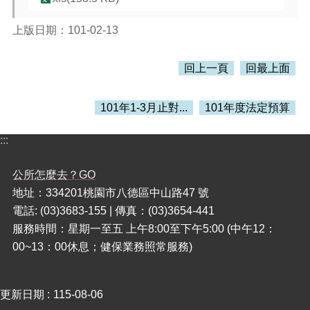
本
上版日期：101-02-13
區
介
回上一頁
回最上面
紹
訊
101年1-3月止對...
101年度法定預算
息
公
:::
告
生
公所怎麼去？GO
活
地址：334201桃園市八德區中山路47 號
便
電話: (03)3683-155 | 傳真：(03)3654-441
民
資
服務時間：星期一至五 上午8:00至下午5:00 (中午12：
訊
00~13：00休息；健保業務照常服務)
機
關
更新日期
115-08-06
通