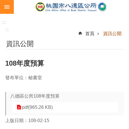
:::
跳到主要內容區塊
生
育
:::
補
:::
首頁
資訊公開
助
資訊公開
市
民
卡
108年度預算
急
難
發布單位：秘書室
救
助
八德區公所108年度預算
進
階
pdf(965.26 KB)
搜
尋
上版日期：108-02-15