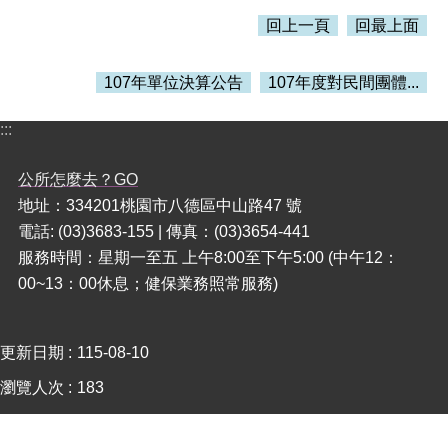
回上一頁
回最上面
本
區
107年單位決算公告
107年度對民間團體...
介
紹
:::
訊
息
公所怎麼去？GO
公
地址：334201桃園市八德區中山路47 號
告
電話: (03)3683-155 | 傳真：(03)3654-441
生
服務時間：星期一至五 上午8:00至下午5:00 (中午12：
活
00~13：00休息；健保業務照常服務)
便
民
資
訊
更新日期
115-08-10
瀏覽人次
183
機
關
通