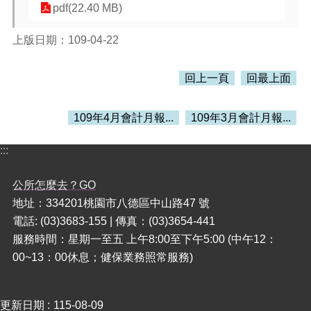
pdf(22.40 MB)
本
上版日期：109-04-22
區
介
紹
回上一頁
回最上面
訊
息
109年4月會計月報...
109年3月會計月報...
公
告
:::
生
活
公所怎麼去？GO
便
地址：334201桃園市八德區中山路47 號
民
電話: (03)3683-155 | 傳真：(03)3654-441
資
服務時間：星期一至五 上午8:00至下午5:00 (中午12：
訊
00~13：00休息；健保業務照常服務)
機
關
通
更新日期
115-08-09