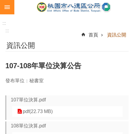
:::
跳到主要內容區塊
生
育
:::
補
:::
首頁
資訊公開
助
資訊公開
市
民
卡
107-108年單位決算公告
急
難
發布單位：秘書室
救
助
107單位決算.pdf
進
階
pdf(22.73 MB)
搜
尋
108單位決算.pdf