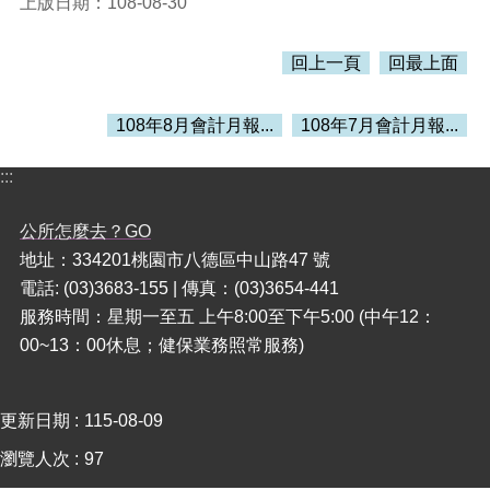
上版日期：108-08-30
本
回上一頁
回最上面
區
介
紹
108年8月會計月報...
108年7月會計月報...
訊
:::
息
公
告
公所怎麼去？GO
地址：334201桃園市八德區中山路47 號
生
電話: (03)3683-155 | 傳真：(03)3654-441
活
便
服務時間：星期一至五 上午8:00至下午5:00 (中午12：
民
00~13：00休息；健保業務照常服務)
資
訊
更新日期
115-08-09
機
關
瀏覽人次
97
通