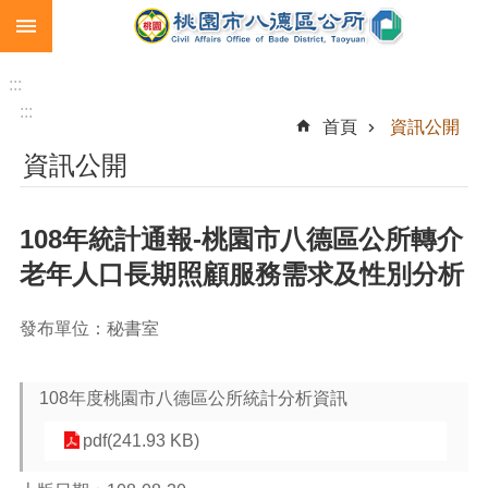
:::
跳到主要內容區塊
生
育
:::
補
:::
首頁
資訊公開
助
資訊公開
市
民
卡
108年統計通報-桃園市八德區公所轉介
急
老年人口長期照顧服務需求及性別分析
難
救
助
發布單位：秘書室
進
階
108年度桃園市八德區公所統計分析資訊
搜
尋
pdf(241.93 KB)