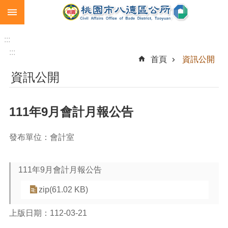
:::
跳到主要內容區塊
生
育
:::
補
:::
首頁
資訊公開
助
資訊公開
市
民
卡
111年9月會計月報公告
急
難
發布單位：會計室
救
助
111年9月會計月報公告
進
階
zip(61.02 KB)
搜
尋
上版日期：112-03-21