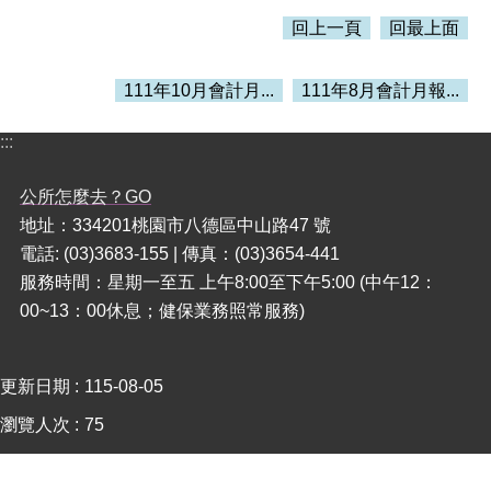
回上一頁
回最上面
本
區
111年10月會計月...
111年8月會計月報...
介
紹
:::
訊
息
公所怎麼去？GO
公
地址：334201桃園市八德區中山路47 號
告
電話: (03)3683-155 | 傳真：(03)3654-441
生
服務時間：星期一至五 上午8:00至下午5:00 (中午12：
活
00~13：00休息；健保業務照常服務)
便
民
資
訊
更新日期
115-08-05
瀏覽人次
75
機
關
通