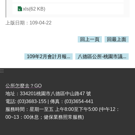
訊
錄
xls(62 KB)
相
上版日期：109-04-22
關
資
料
回上一頁
回最上面
活
動
109年2月會計月報...
八德區公所-桃園市議...
報
名
:::
專
區
公所怎麼去？GO
地址：334201桃園市八德區中山路47 號
回
首
電話: (03)3683-155 | 傳真：(03)3654-441
頁
服務時間：星期一至五 上午8:00至下午5:00 (中午12：
00~13：00休息；健保業務照常服務)
網
站
導