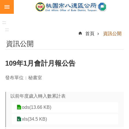
:::
跳到主要內容區塊
生
育
:::
補
:::
首頁
資訊公開
助
資訊公開
市
民
卡
109年1月會計月報公告
急
難
發布單位：秘書室
救
助
以前年度歲入轉入數累計表
進
階
ods(13.66 KB)
搜
尋
xls(34.5 KB)