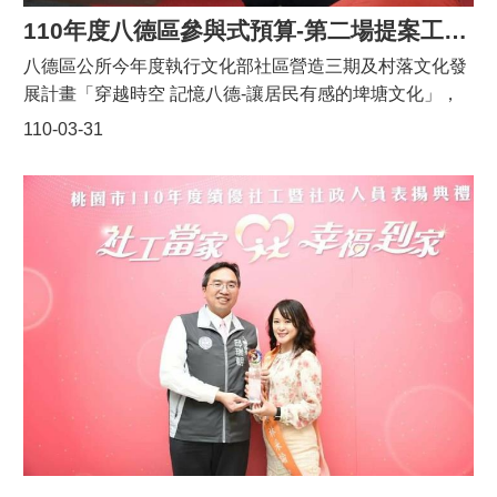
階段完工後將提供2萬2,789個櫃位(包括：單人骨灰櫃位、
110年度八德區參與式預算-第二場提案工作坊
雙人骨灰櫃位、骨骸櫃位、牌位、軍人櫃位)，屆時收費標
八德區公所今年度執行文化部社區營造三期及村落文化發
準等資訊會公布於八德區公所官網。
展計畫「穿越時空 記憶八德-讓居民有感的埤塘文化」，
由人文課辦理八德區參與式預算，3/22於瑞發市民活動中
110-03-31
心舉辦第二場提案工作坊，桃園市政府副秘書長邱俊銘親
自蒞臨致詞勉勵，八德區公所主任秘書呂理正、桃園市政
府研考會組長游騰穎、研究員朱泳家及議員段樹文服務處
主任呂淑妃亦與會關心。副秘書長邱俊銘表示作為在地八
德人，他心裡也有關於埤塘深刻的記憶，惟與新生代對埤
塘的印象大為不同。隨著埤塘功能的轉型，要呈現什麼樣
的埤塘文化，並重新創造不同世代共有的新記憶，是個非
常好的議題，需要大家集思廣益，發揮創意和巧思，市府
推動公民參與，就是希望公民透過開放的討論與意見交
換，來達成彼此都能接受的決定，由下而上的發想，形成
多數認同的計畫需求，再通過在地公民的投票，選出高度
認同的方案加以執行，感謝在地居民今天的參與。