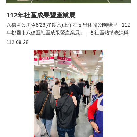
112年社區成果暨產業展
八德區公所今8/26(星期六)上午在文昌休閒公園辦理「112
年桃園市八德區社區成果暨產業展」，各社區熱情表演與
設攤，桃園市社會局長陳寶民、八德區長蔡豊展、立委趙
112-08-28
正宇、市議員楊朝偉、段樹文、朱珍瑤皆親臨指導，另呂
林小鳳及許家睿亦派代表出席致意，民眾參與踴躍，熱鬧
非凡。桃園市社會局陳寶民局長致詞時表示：社區發展協
會是各社區最具人情味與鄉土味的社會團體，提供給地方
居民最直接的支持與幫助，挖掘社區內議題推動特色方
案，落實福利服務在地性、可近性目標。本市已立案之社
區發展協會計有335個，八德區卻有35個社區發展協會，
涵蓋之社區產業包羅萬象，尤其推廣米食文化以及民俗傳
統技藝，八德區社區完全不遺餘力地推展。另外，憲兵及
國防大學等國軍單位亦有到場宣導響應本活動。今(8/26)
社區有薩克斯風、環保打鼓秀、打擊樂、舞蹈等15個精彩
表演，充分展現八德社區的熱情活力與凝聚力。社區產業