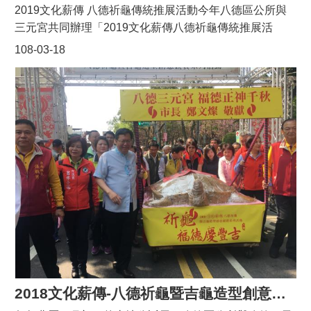
2019文化薪傳 八德祈龜傳統推展活動今年八德區公所與
三元宮共同辦理「2019文化薪傳八德祈龜傳統推展活
動」，突破以往形式，辦理包括藝閣遶境、祭拜儀式、良
108-03-18
福雞競賽、米糕龜DIY、祈福晚會等活動，讓鄉親體驗祈
龜傳統文化，並透過宗教儀式慶典與城市文化結合，走入
市民生活。
2018文化薪傳-八德祈龜暨吉龜造型創意競賽系列活動