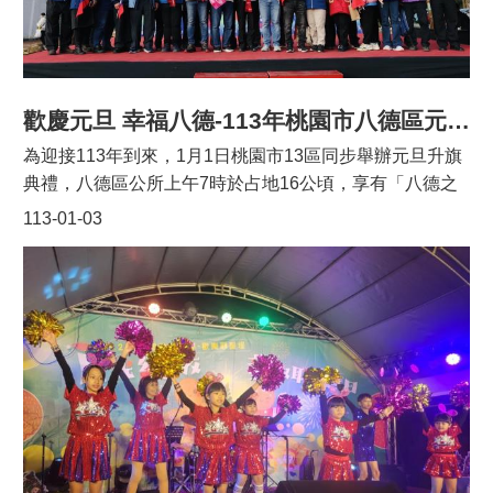
位書法名家現場揮毫，祝福大家龍鳳呈祥、龍年行大運！
訊
錄
今日包括市議員楊朝偉、立委當選人邱若華秘書、市議員
呂林小鳳助理、市議員段樹文主任、市議員許家睿助理、
相
市議員朱珍瑤助理、八德區長蔡豊展、八德藝文協會理事
關
長再旺、福興社區總幹事呂淑妃等均一同出席。
資
歡慶元旦 幸福八德-113年桃園市八德區元旦升旗典禮
料
為迎接113年到來，1月1日桃園市13區同步舉辦元旦升旗
活
典禮，八德區公所上午7時於占地16公頃，享有「八德之
動
肺」美名的大湳森林公園舉辦「歡慶元旦 幸福八德-113年
113-01-03
報
八德區元旦升旗典禮」，千人齊唱國歌與愛國歌曲，展現
名
團結愛國精神與朝氣充沛的新年新氣象，同時讓參加民眾
專
飽覽綠意美景、吸收芬多精，身心舒暢地迎接新的一年。
區
典禮由唐爵愛樂青少年管弦樂團磅礡激昂的演奏及永豐高
回
中熱力四射的舞蹈揭開序幕，緊接著新興高中儀隊帶來精
首
湛的操槍表演更是讓大家看得目不轉睛。隨後全體民眾大
頁
聲齊唱國歌、國旗歌，並向國旗致敬，迎著新年曙光冉冉
升起，揮舞手中小國旗，期許新的一年有個美好的開始。
網
站
八德區長蔡豊展代表張善政市長感謝今天參加元旦升旗典
導
禮的所有區民好朋友。今天出席的貴賓包括市議員段樹