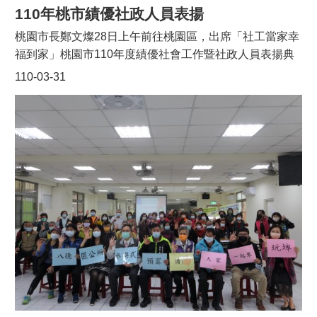
110年桃市績優社政人員表揚
桃園市長鄭文燦28日上午前往桃園區，出席「社工當家幸
福到家」桃園市110年度績優社會工作暨社政人員表揚典
禮，鄭文燦表示，4月2日「社工日」是社會工作人員的重
110-03-31
要節日，市府於社工日前夕表揚50名績優社會工作人員及
13名績優社政人員，感謝其用心付出，讓個案重新站起
來、面對新的人生，也期盼透過今日的表揚活動，彰顯社
工的價值，讓台灣社會邁向更幸福、更安全的階段。鄭市
長表示，他是六都中唯一具有社會工作、社會福利學術背
景的市長，特別瞭解社工人員的業務，時常需要配合警
察、醫護人員訪視個案，有時也要載送物資，相當辛苦，
因此，市府特別著重提高社工人員的專業加給等待遇，並
獲得中央支持跟進，近年來也持續募集社工專車，規劃12
個行政區每區一輛，讓社工到府服務更方便。鄭市長指
出，社政人員也是社會工作體系不可或缺的一環，例如此
次新冠肺炎疫情，政府實施居家隔離、居家檢疫的補償金
制度，即是由區公所社會課同仁承辦，疫情期間各種急難