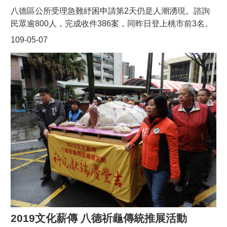
八德區公所受理急難紓困申請第2天仍是人潮湧現。諮詢
民眾逾800人，完成收件386案，同昨日登上桃市前3名。
八德區長邱瑞朝每日至現場關心民眾申辦情形，提醒大
109-05-07
家，除填寫申請書表及切結書外，務必携帶申請人身分証
明及存摺影本，申請截止日為6/3O。
2019文化薪傳 八德祈龜傳統推展活動