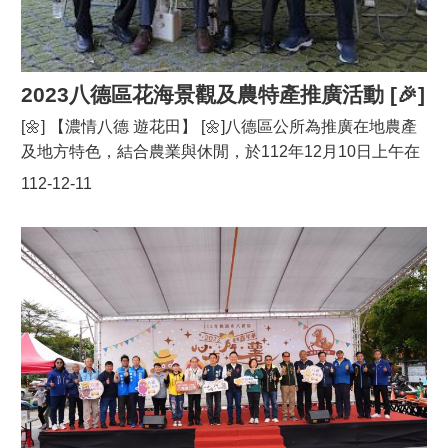
因應桃園人口發展特色，將成為全國首創「婦幼局」的縣
策
市政府，透過整合社會局、衛生局、教育局等單位業務，
政
以推動婦女發展及權益保障、幼兒托育及婦幼健康管理及
府
新住民事務等服務，讓保障得以更全面及完善；此外，為
2023八德區花海景觀及農特產推廣活動 [🎉]
網
擴大保障兒童權益，除現有的親子館外，日前更成立「桃
站
[🌼] 【濃情八德 遊花田】 [🌼]八德區公所為推廣在地農產
資
園市共融兒童服務中心」，提供親職教育、課後輔導、諮
及地方特色，結合農業與休閒，於112年12月10日上午在
料
詢、支持性服務外，更強調了安全的遊戲空間，保障兒童
開
八德區姜太公廟前廣場舉辦「濃情八德 遊花田」地方農特
112-12-11
的「遊戲權」，同時也契合CRC聯合國兒童權利公約所保
放
產推廣活動，周邊並有大波斯菊花田創意佈置提供拍照打
障的意旨，讓桃園成為婦女、兒童及新住民朋友的最佳宜
宣
卡。活動由桃園市政府農業局局長陳冠義、八德區長蔡豊
居城市。為延續歡樂的聖誕氛圍，聖誕裝置藝術展期自12
告
展、議長邱奕勝、立委趙正宇、市議員許家睿、朱珍瑤、
月16日起至12月25日止，每日下午5時至10時點燈，為期
段樹文及各里里長皆親臨指導，另市議員楊朝偉、呂林小
網
10日的展期，歡迎大、小朋友至八德的耶誕埕，體驗星光
站
鳳、亦派代表出席致意八德區因地形與氣候優勢，並擁有
點點的聖誕假期。今天雖然天候不佳，氣溫極低，但在民
安
優良栽培技術的優秀農民，造就了屢次獲得全國好米優勝
眾熱情參與下，活動在晚間8:30劃下完美休止符，八德區
全
的佳績。此外，八德頗負盛名的網室蔬菜，透過產銷一貫
公所感謝所有參與人，並提前祝福大家聖誕節快樂!
政
的企業化經營，成為北台灣蔬菜的重要產地。八德區公所
策
表示為讓參與的民眾更深一層認識八德農產文化與發展，
特別規劃農創市集，邀請八德蔬菜產銷班、在地小農與社