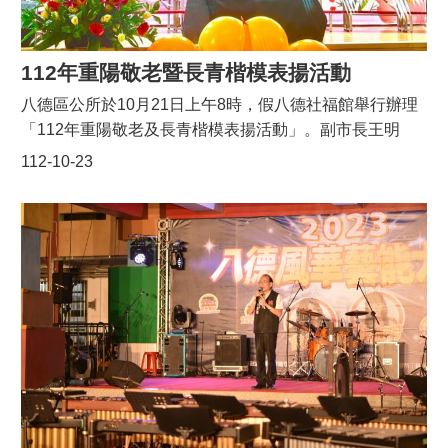
級長官及各馬祖宮廟主委共同陪祭，象徵著媽祖的升天，
寓意祈福平安。現場還有神轎會香交流，邀請大坵趙王
宮、八德大聖宮、八德龍山寺、八德蕭王爺、芹壁龍角
112年重陽敬老暨長青楷模表揚活動
峯、桃園玄天宮、塘岐半山北極殿進行神轎會香的儀式，
八德區公所於10月21日上午8時，假八德社福館舉行辦理
並在儀式後席開食福宴100桌，10道讓人垂涎三尺的馬祖
「112年重陽敬老及長青楷模表揚活動」。副市長王明
風味佳餚。周邊有馬祖美食品嚐及馬祖文化體驗，還有南
鉅、八德區長蔡豊展、社會局兒少科督導徐雅嵐、市議員
112-10-23
亞食品工業股份有限公司贊助維大力汽水車1台，讓民眾
楊朝偉、段樹文、各里里長皆親臨指導，另立委趙正宇、
有的吃、有的喝又有的玩。除了可以享用食福宴品嚐到馬
市議員呂林小鳳、朱珍瑤、楊朝偉、許家睿亦派代表出席
祖的特色美食外，舞台上還有精彩節目，包括馬祖故事劇
致意。桃園市副市長王明鉅首先代表市長張善政到場向長
場、在地社團展演、串樂隊樂團表演，以及知名藝人郭婷
青及敬老楷模致意，祝福由八德區原住民族協進會及各里
筠、賴慧如、沈文程歌手演唱，更有iphone15等大獎摸
精心遴選出的104位長青及敬老楷模，感謝其對家庭及社
彩，現場氣氛歡樂，民眾參與熱烈。
會無悔的付出。更說明張市長上任後推動各項長者多元服
務，例如提高重陽節禮金至2500元、長者健保費補助、假
牙補助、免費施打新型肺炎鏈球菌結合型疫苗及敬老愛心
卡也從10月份開始有加點活動，另外市府各局處也從8月
至10月推動各項重陽季活動，計有長青趣味運動會、象棋
比賽及歌謠競賽等，讓生活在桃園的長輩們能夠身心愉