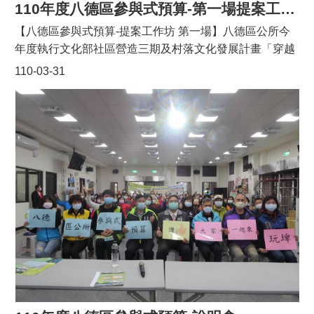
紓困方案也是由社會課辦理，市府也採取從寬、從速認定
110年度八德區參與式預算-第一場提案工作坊
的方式，讓市民盡速獲得急難紓困金，一解燃眉之急。本
【八德區參與式預算-提案工作坊 第一場】八德區公所今
所由社會課同仁林采諭小姐獲得績優社政人員獎項。
年度執行文化部社區營造三期及村落文化發展計畫「穿越
時空 記憶八德-讓居民有感的埤塘文化」，辦理八德區參
110-03-31
與式預算。3/18於大安第二市民活動中心，舉辦第一場提
案工作坊，區長邱瑞朝親自蒞臨致詞勉勵，文化部公民審
議輔導團葉欣怡老師、中華民國社區營造學會專員蘇雯祺
及輔導老師楊伊雯、桃園市行政社造化推動辦公室曾琪雯
等上級指導單位亦與會關心。