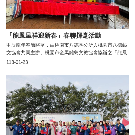
本
區
介
紹
「龍鳳呈祥迎新春」春聯揮毫活動
訊
甲辰龍年春節將至，由桃園市八德區公所與桃園市八德藝
息
文協會共同主辦、桃園市金馬離島文教協會協辦之「龍鳳
公
呈祥迎新春」活動今（23）日在八德區公所1樓廣場熱鬧
113-01-23
告
展開，現場排隊人潮不斷，年節氣氛濃厚。桃園市八德區
生
公所表示，本所自110年起連年與桃園市八德藝文協會合
活
作舉辦揮毫送春聯活動，今年已邁入第4年，活動當天將
便
有6位在地書法名家現場揮毫，民眾可依喜好免費自由索
民
取，還可以請名家客製化寫下專屬的新春祝福，希望透過
資
本活動延續新春傳統，同時推廣書藝及傳統節慶文化。桃
訊
園市八德藝文協會表示，為弘揚及推展書法傳統優良文
機
化，亦為讓市民朋友親賭書法名家揮毫風采，今年特別邀
關
請陳再旺、許東吳、陳東明、李美嫺、林楷岫及黃慶章6
通