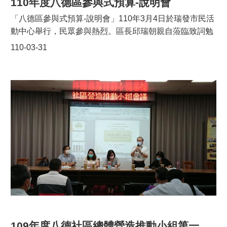
110年度八德區參與式預算-說明會
「八德區參與式預算-說明會」110年3月4日於瑞發市民活
動中心舉行，民眾參與熱烈。區長邱瑞朝親自蒞臨致詞勉
勵，瑞發里長安照榮、瑞祥里長張是華、大信里長王沛
110-03-31
靜、大發里長李東標、大安里長江朝雄皆帶領里民參加，
本區各市議員也派代表與會關心。本次說明會邀請到經驗
豐富的民主審議工作者陳致中老師擔任講師，解說參與式
預算的辦理流程與規則，並分享其他地區成功的經驗，啟
發民眾構思具在地特色、符合居民需求的提案。八德區參
與式預算提案工作坊將於3/18、3/22分別於大安第二市民
活動中心及瑞發市民活動中心舉行，歡迎對埤塘發展有興
趣、有想法的居民們踴躍報名參加。
109年度八德社區總體營造推動小組第一次會議