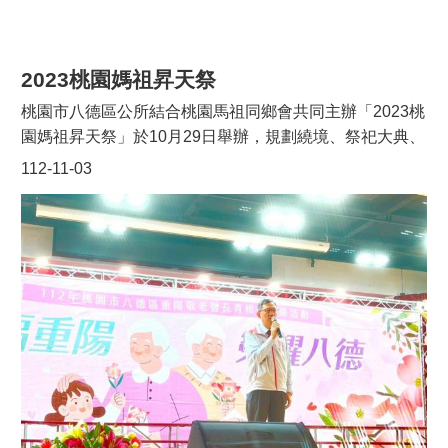
之外，也讓親子度過一個好吃、好玩，健康的週末假期！
嘉年華現場氣氛歡樂，民眾參與踴躍，活動圓滿結束。
2023桃園媽祖昇天祭
桃園市八德區公所結合桃園馬祖同鄉會共同主辦「2023桃
園媽祖昇天祭」於10月29日舉辦，規劃繞境、祭祀大典、
乩轎會香、馬祖美食、文化體驗及食福宴等多項活動，讓
112-11-03
桃園在地的馬祖人有家的感覺，也讓桃園人有機會體驗和
認識馬祖文化，促進多元族群融合發展。許多馬祖鄉親從
民國60年代開始陸續移居到桃園，特別是到八德的紡織
廠、電子廠工作，在八德形成馬祖第二故鄉，也帶來許多
美食、文化和信仰。而「桃園媽祖昇天祭」的舉辦，就是
希望在台灣生活的馬祖鄉親能在活動中，藉著原家鄉的媽
祖信仰文化、美食等來體現第二故鄉的記憶溫度。活動當
日上午7時起，自閩臺宮啟程迎神繞境活動，不僅有神將
護持媽祖神像，還有百名信眾隨行至八德藝文廣場。上午
10時進行八德閩臺宮媽祖安座儀式。接著是整個活動的高
潮-昇天祭祀大典，由桃園市長擔任主祭，連江縣代表、各