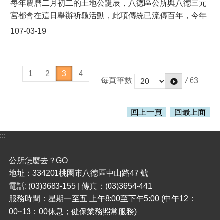
每年農曆二月初二的土地公誕辰，八德區公所與八德三元
宮都會在這日舉辦祈龜活動，此項傳統已流傳百年，今年
桃園市長鄭文燦也特別敬獻重達900斤的平安米糕龜，祈
107-03-19
求三官大帝庇佑桃園風調雨順，並在祭祀後分享給現場民
眾，將「祈龜」及「分福」意涵傳承給年輕世代，把幸福
延續後代子孫。活動除了傳統祈龜祭祀祈福外，另外特別
1
2
3
4
邀請到「缺席舞團」以潮流、藝術小丑的特殊造型進行街
/
63
每頁筆數
舞表演；還有台灣第一個女子跨界國樂樂團「無双樂
團」，為活動帶來創新與傳統結合的音樂饗宴；更有獲得
回上一頁
回最上面
【義大利Solevoci國際阿卡貝拉大賽】評審團特別獎的
「藍色警報」人聲樂團，以無伴奏的合唱或者重唱來帶領
:::
民眾進入不同的音樂國度。此外，今年更和在地業者合
作，推出吉龜造型麵包，可愛造型吸引許多民眾一早就前
公所怎麼去？GO
來排隊領取。今年為第三屆「吉龜造型創意競賽」，廣邀
地址：334201桃園市八德區中山路47 號
桃園青年學子，一起發揮創意，運用環保素材製作造型
電話: (03)3683-155 | 傳真：(03)3654-441
龜，吸引許多學子參加。
服務時間：星期一至五 上午8:00至下午5:00 (中午12：
00~13：00休息；健保業務照常服務)