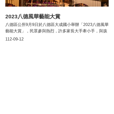
快，健康樂活。受獎楷模除了接受頒奬外，市府及公所還
準備了精美的禮品及2,000元禮券。此外，現場安排了精
采的薩克斯風演奏、充滿異國風情的巴米藝術團的森巴舞
2023八德風華藝能大賞
蹈演出，以及知名的原住民歌手溫瀚龍以鄒族的好聲音，
八德區公所9月9日於八德區大成國小舉辦「2023八德風華
讓所有與會者一起分享悅耳的樂音，會場周邊更設置創意
藝能大賞」，民眾參與熱烈，許多家長大手牽小手，與孩
拍照區，讓每位楷模們都能留下充滿回憶的照片，​整場活
子們共同參與。活動由八德區長蔡豊展代表市長出席致
112-09-12
動圓滿成功。
詞，桃園市政府文化局主秘張至敏、大成國小百年校慶籌
備委員會主委呂吉助及各委員、市議員呂林小鳳本人、市
議員朱珍瑤、楊朝偉、許家睿團隊代表、大成國小校長張
佩君、大成國中校長劉美君、八德國中校長鍾美華、大忠
國小校長邱創炫及八德區多位里長均一同蒞臨與會。八德
區長蔡豊展表示，本活動由桃園八德在地樂團-BIG
CHANGE大改樂團暖場表演，接續由大成國小音樂班x唐
爵愛管弦樂團聯合演出，以編寫的交響組曲為活動營造磅
礡氣勢，緊接著由八德在地學生社團永豐高中熱舞社、新
興高中熱舞社、大成國中韓風舞蹈社、八德國中原勢舞起
原住民舞蹈團依序登場，最後安排經典華語樂壇歌星曾淑
勤及新生代創作歌手壓軸演出，將活動帶入高潮。除9/9的