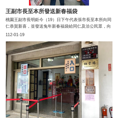
攤展售的紅龜粿、創意饅頭、油飯、大腸麵線、芋頭巧、
麻糬、客家米食、馬祖粽、老酒、仙草茶…等多項美食及
王副市長至本所發送新春福袋
兒童玩具等商品早早銷售一空。參加造型氣球、創意風
桃園王副市長明鉅今（19）日下午代表張市長至本所向同
車、陀螺彩繪及打陀螺等免費體驗的民眾也相當多，整場
仁恭賀新喜，並發送兔年新春福袋給同仁及洽公民眾，向
活動圓滿成功。
大家拜個早年，祝福大家新年快樂、身體健康、事事如
112-01-19
意。今年市長特別以「兔躍新程」福袋來祝福所有的同仁
及民眾，希望在新的一年，每個人都如兔子般活潑，跳
躍，更上一層樓。八德區長蔡豊展代表本所同仁感謝王副
市長的蒞臨及祝福，同時敬祝王副市長及大家新年快樂、
鴻兔大展、闔家幸福。