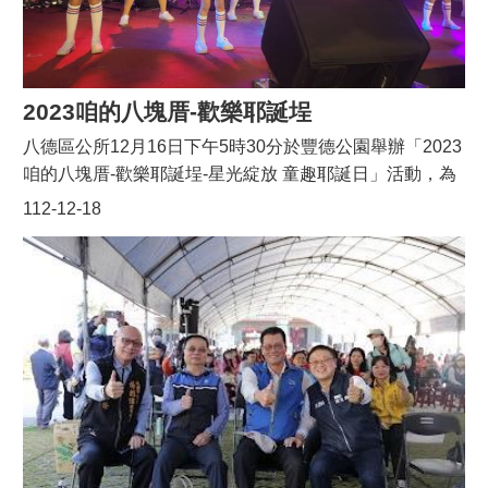
覽
文、楊朝偉、許家睿、市議員呂林小鳳助理、立法委員趙
正宇助理、里長聯誼會尤金源領導之里長團隊、八德區各
市
政
社區理事長、八德分局長林樹國、八德區中隊隊長鄭一帆
信
等。今天報名參加八德區升旗典禮的民眾，也都可獲贈國
2023咱的八塊厝-歡樂耶誕埕
箱
旗紀念圍巾及國旗紋身貼紙。最後，整個升旗典禮在大家
八德區公所12月16日下午5時30分於豐德公園舉辦「2023
合唱愛國歌曲梅花及歡呼”歡慶元旦-幸福八德”畫下完美句
常
咱的八塊厝-歡樂耶誕埕-星光綻放 童趣耶誕日」活動，為
見
點。感謝大家熱情參與，更感謝市民朋友們對桃園市政推
讓兒童及家庭享有快樂的童年及假期，除規劃聖誕點燈儀
問
112-12-18
動的支持。展望新的一年，公所與市府團隊將持續邁進，
式外，更安排深受兒童喜歡的香蕉哥哥、番茄姐姐帶動
題
致力發展八德建設，並做好為民服務工作，和居民們攜手
唱、塵沐樂團、在地的大改樂團及兒童表演團，進行精彩
同心，共創宜居幸福的八德。
桃
演出。此外，現場更由與會的貴賓包括市府觀旅局局長周
園
柏吟、議長邱奕勝、議員楊朝偉、朱珍瑤、段樹文、呂林
市
小鳳等人、許家睿議員之助理及里長們發送聖誕糖果，為
政
府
現場增添歡樂氛圍。聖誕節雖源自於西方宗教文化，但在
國際化的現在，生活與精神都已相互融合並成為生活的一
隱
部份，更是家人或親朋好友相聚一起共度歡樂時光的時
私
節。而在家庭與社會當中，兒童與父母都是市政特別著重
權
的對象，桃園市為保障兒童福祉、減輕家庭照顧壓力以及
政