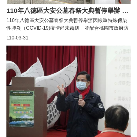
110年八德區大安公墓春祭大典暫停舉辦 採分流前往
110年八德區大安公墓春祭大典暫停舉辦因嚴重特殊傳染
性肺炎（COVID-19)疫情尚未趨緩，並配合桃園市政府防
疫政策，本公所今（110）年清明掃墓5大防疫措施，敬請
110-03-31
鄉親好朋友們諒察。包括：1、取消聯合法會2、提前整理
公墓並延長納骨塔祭祀時間3、規劃室內動線控管人流4、
加強防疫宣導5、線上追思服務#延長並提前大安公墓開
放：自3月1日起至4月5日止每天上午8時至下午5時（每日
開放）#分流：請多利用週一至週五前往，避免假日人車
擁擠。#關於納骨塔追思的防疫政策：1、務必配戴口罩。
2、實名制登記：請以身分證或市民卡感應入內。3、納骨
塔門口設有熱顯像儀、酒精消毒機及數位人流顯示機，可
控管人員體溫及管制人數。4、納骨塔外搭設開放式帳棚
及祭拜桌，可於塔外祭拜。5、盡量分散時間追思祭祖並
遵守現場動線引導。#新塔工程進度說明大安公墓納骨塔
新塔工程由桃園市殯葬管理所辦理，預計110年4月底完
工，7月啟用；主體為地上七層，地下兩層納骨塔。第一