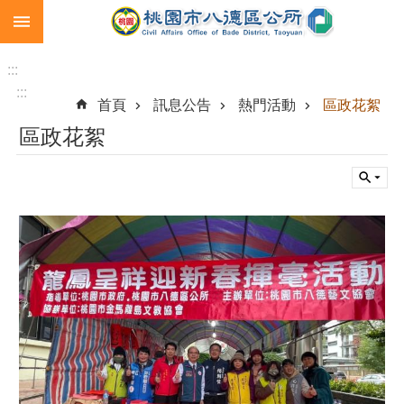
:::
跳到主要內容區塊
生
育
:::
補
:::
首頁
訊息公告
熱門活動
區政花絮
助
區政花絮
市
民
卡
急
難
救
助
進
階
搜
尋