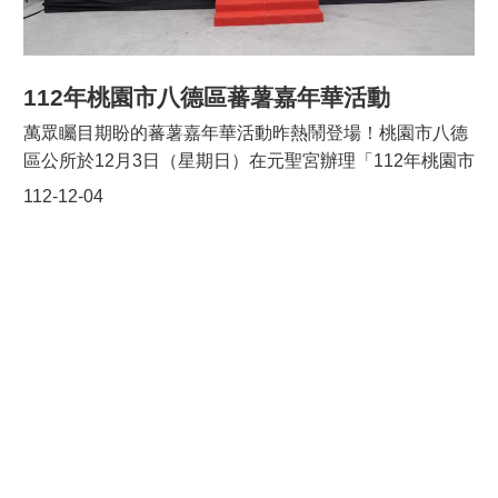
區共同辦理優質蔬果、綠色植物、米食加工產品展售。除
了提供900份米食產品供參與的民眾現場品嚐體驗，同時
辦理3場農事體驗活動，將食農教育融入課程，以畫糖、
草編幸運環及蛋殼盆栽等手作DIY，寓教於樂。舞台區安
112年桃園市八德區蕃薯嘉年華活動
排知名歌手演唱、社區及學校舞蹈表演，陪伴市民朋友共
萬眾矚目期盼的蕃薯嘉年華活動昨熱鬧登場！桃園市八德
度輕鬆歡樂的假日。在活動場地周邊休耕農地所種植的大
區公所於12月3日（星期日）在元聖宮辦理「112年桃園市
波斯菊綠肥作物已經盛開，形成季節限定的花田景觀，可
八德區蕃薯嘉年華活動」，結合表演節目、創意市集及地
112-12-04
供民眾漫步花田時欣賞美景拍照打卡，一窺八德農業特色
瓜美食饗宴-上千份美味地瓜佳餚，另有抽獎活動增添活動
與景觀之美。
趣味，藉由傳統美食讓民眾牢記，熱鬧的嘉年華活動也成
為地方特色文化節慶。現場邀請八德戶政事務所、八德分
局、清潔中隊、茄苳消防分隊、八德教養院（永豐院
區）、八德衛生所，到場宣導響應本活動。同時也邀請在
地團體帶來精彩的表演，充分展現八德的熱情活力與在地
凝聚力。本次活動特別感謝白鷺里里長黃慶玉及白鷺社區
發展協會理事長黃振發共同動員上百名志工，不分晝夜地
將4,000斤地瓜刨皮，手工做成地瓜美味佳餚，吸引不少
民眾大排長龍品嚐美食。除地瓜美食饗宴外，現場還有迷
你馬拍照體驗，整場活動圓滿成功。讓大家更加認識八德