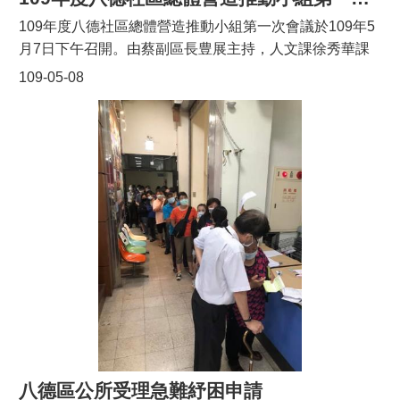
109年度八德社區總體營造推動小組第一次會議於109年5
月7日下午召開。由蔡副區長豊展主持，人文課徐秀華課
長簡報108年社造執行成果及今年的八德社造主軸。桃園
109-05-08
市文化局王祕書、黃科長及桃園市行政社造化推動辦公室
許主冠老師𦲷臨指導。會中頒發109-110年八徳社造推動
小組外聘委員聘書，委員們針對本所執行文化部109-110
年社造計畫「穿越時空 記憶八德-讓居民有感的埤塘文
化」提出寶貴建言，並做意見交流。今年委託中原大學黃
慶輝教授帶領師生團隊執行第二階段資源盤點工作-針對興
豐路沿線六里(瑞發、瑞祥、大信、大竹、大安、大發)進
行人文地產景的特色梳理。元智大學謝登旺教授也針對八
德埤塘提出前瞻性論述，並代表八德社區大學願意配合公
所建立社造夥伴關係。大安國小楊炳清校長、瑞豐國小溫
超洋校長也提出大手牽小手、以小孩的觀點來繪製社區地
圖、設計童玩、老照片、老商店等等的社造活動。另外各
委員也一一發表寶貴意見，期待在大家的攜手合作下，激
發八德社造能量共創八德美好的未來。
八德區公所受理急難紓困申請