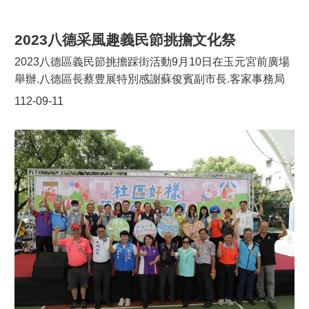
晚會活動外，還策劃「藝起同樂繪」繪畫比賽，邀請八德
區的國小學童在暑假期間去探訪、採集屬於八德的在地元
2023八德采風趣義民節挑擔文化祭
素，透過畫筆彩繪出他們眼中的八德，比賽分為國小低、
2023八德區義民節挑擔踩街活動9月10日在玉元宮前廣場
中、高年級3組，每組取前3名及佳作10名，得獎者可獲得
舉辦.八德區長蔡豊展特別感謝蘇俊賓副市長.客家事務局
獎狀及禮券，已於9/9活動中公開頒獎及將得獎作品展示於
林昭賢局長.民政局局長劉思遠.趙正宇立委夫人.段樹文.許
112-09-11
大成國小游藝館，展覽將持續至10月21日，歡迎市民朋友
家睿.朱珍瑤.楊朝偉.呂林小鳳等議員均親自或派員蒞臨指
們把握機會前往觀賞。9月9日活動還有填問卷送宣導品，
導。此外尚有區中隊鄭一帆隊長.霄裡國小利百芳校長.各
以及由公所社會課結合退輔會桃園榮家政風室的政令宣
里里長及社區理事長等出席。本活動非常感謝水井石母娘
導，以「心手相廉‧向前行」遊戲互動進行廉政宣導，期強
娘吳錦淇主委.八德客家協會李慶峻理事長.大華國樂陳國
化全民反貪倡廉意識。
芳團長.客家傳統文化協會黃婉樺理事長.傳韻范進春團長.
竹霄社區王聖諸理事長.妮雅張秀宜團長及霄裡溫玉紅里長
率隊參加。 義民祭是客家重要傳統，活動透過挑擔踩街、
祭祀儀典，除了表達對義民爺的虔誠信仰以外，也祈求國
泰民安、風調雨順。現場還有擂茶、搗粢粑、藍染等客家
文化體驗，並有在地客家社團.歌手曾怡玲及夏以麗等帶來
精彩演出.最後還有憑問券送美食及壓軸的摸彩活動，民眾
參與踴躍。