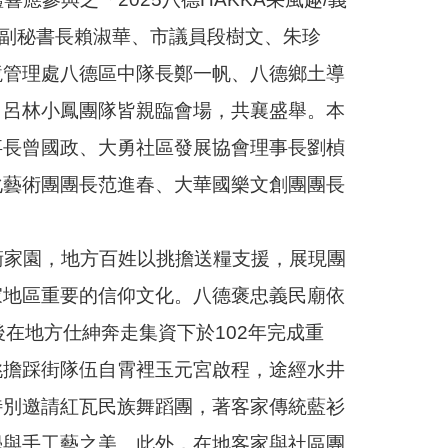
府副秘書長賴淑華、市議員段樹文、朱珍
境管理處八德區中隊長鄭一帆、八德鄉土導
、呂林小鳳團隊皆親臨會場，共襄盛舉。本
事長曾國政、大勇社區發展協會理事長劉楨
化藝術團團長范進春、大華國樂文創團團長
家園，地方百姓以挑擔送糧支援，展現團
家地區重要的信仰文化。八德褒忠義民廟依
在地方仕紳奔走集資下於102年完成重
挑擔踩街隊伍自霄裡玉元宮啟程，途經水井
特別邀請紅瓦民族舞蹈團，著客家傳統藍衫
學與手工藝之美。此外，在地客家與社區團