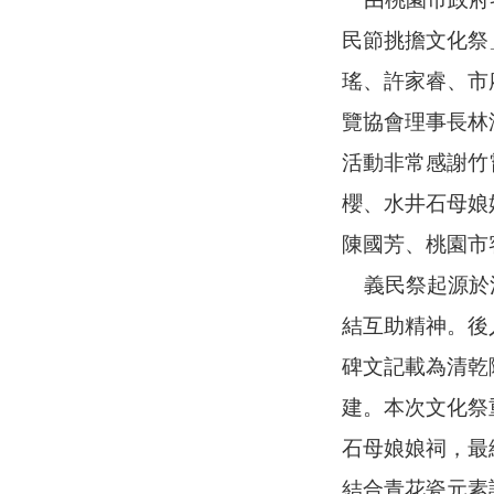
民節挑擔文化祭
瑤、許家睿、市
覽協會理事長林
活動非常感謝竹
櫻、水井石母娘
陳國芳、桃園市
義民祭起源於清
結互助精神。後
碑文記載為清乾
建。本次文化祭
石母娘娘祠，最
結合青花瓷元素