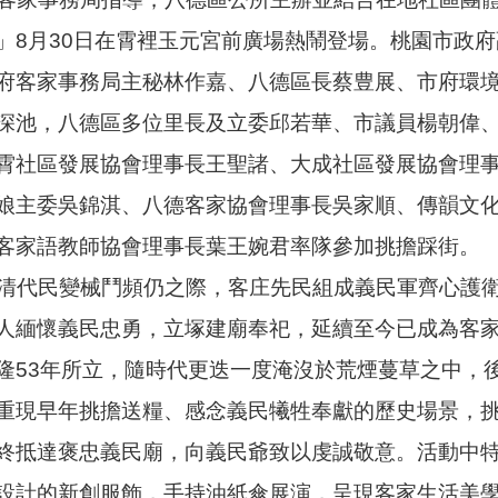
」8月30日在霄裡玉元宮前廣場熱鬧登場。桃園市政
府客家事務局主秘林作嘉、八德區長蔡豊展、市府環
深池，八德區多位里長及立委邱若華、市議員楊朝偉
霄社區發展協會理事長王聖諸、大成社區發展協會理
娘主委吳錦淇、八德客家協會理事長吳家順、傳韻文
客家語教師協會理事長葉王婉君率隊參加挑擔踩街。
代民變械鬥頻仍之際，客庄先民組成義民軍齊心護衛
人緬懷義民忠勇，立塚建廟奉祀，延續至今已成為客
隆53年所立，隨時代更迭一度淹沒於荒煙蔓草之中，後
重現早年挑擔送糧、感念義民犧牲奉獻的歷史場景，
終抵達褒忠義民廟，向義民爺致以虔誠敬意。活動中
設計的新創服飾，手持油紙傘展演，呈現客家生活美