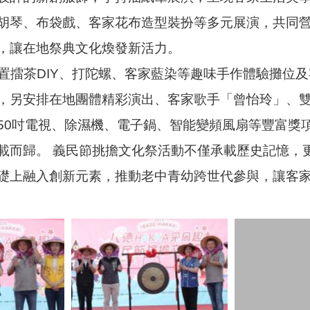
胡琴、布袋戲、客家花布造型裝扮等多元展演，共同
，讓在地祭典文化煥發新活力。
擂茶DIY、打陀螺、客家藍染等趣味手作體驗攤位及
，另安排在地團體精彩演出、客家歌手「曾怡玲」、雙
50吋電視、除濕機、電子鍋、智能變頻風扇等豐富獎
載而歸。 義民節挑擔文化祭活動不僅承載歷史記憶，
礎上融入創新元素，推動老中青幼跨世代參與，讓客