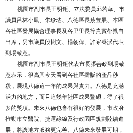
桃園市副市長王明鉅、立法委員邱若華、市
本
區
議員呂林小鳳、朱珍瑤、八德區長蔡豊展、本區
介
各社區發展協會理事長及各里里長等貴賓都親自
紹
出席，另市議員段樹文、楊朝偉、許家睿派代表
訊
息
到場致意。
公
告
桃園市副市長王明鉅代表市長張善政到場致
生
意表示，很高興今天看到各社區攤販的產品秒
活
便
殺，展現八德這一年的成果與實力。八德是充滿
民
活力的地方，而且這幾年社區成果豐碩，得了很
資
訊
多的獎項。未來八德也會有很好的發展，市政府
機
推動市立醫院、捷運綠線及行政園區規劃陸續進
關
通
展，將讓地方服務更完善。八德未來發展可期，