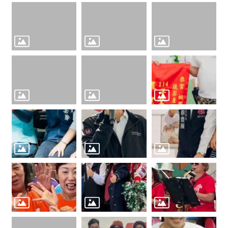
覽
市
政
信
箱
常
見
問
題
桃
園
市
政
府
隱
私
權
政