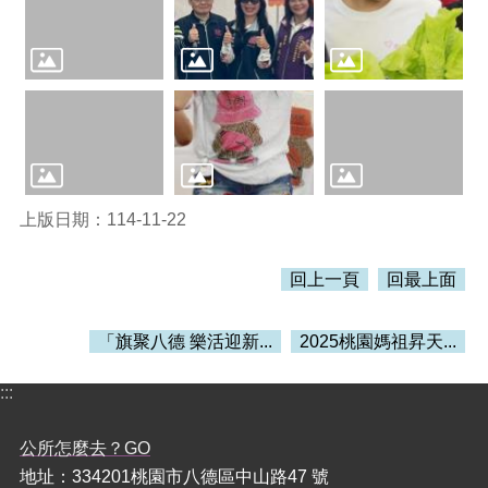
策
政
府
網
站
資
料
開
放
上版日期：114-11-22
宣
告
回上一頁
回最上面
網
站
「旗聚八德 樂活迎新...
2025桃園媽祖昇天...
安
全
:::
政
策
公所怎麼去？GO
地址：334201桃園市八德區中山路47 號