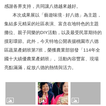
訊
錄
感謝各界支持，共同讓八德越來越好。
本次成果展以「藝遊味境 ‧ 好八德」為主題，
相
關
集結多元精采的社區表演、富含在地特色的主題
資
料
攤位、親子同樂的DIY活動，以及最受民眾期待的
活
摸彩環節。此外，今天特地公開表揚桃園市八德
動
報
區蔬菜產銷班第7班，榮獲農業部頒發「114年全
名
國十大績優農業產銷班」。活動內容豐富、現場
專
區
亮點滿滿，綻放八德的熱情與活力。
回
首
頁
網
站
導