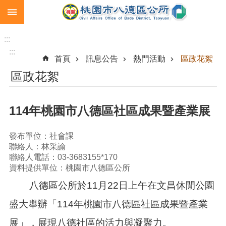
:::
跳到主要內容區塊
生
育
:::
補
:::
首頁
訊息公告
熱門活動
區政花絮
助
區政花絮
市
民
卡
114年桃園市八德區社區成果暨產業展
急
難
發布單位：社會課
救
聯絡人：林采諭
助
聯絡人電話：03-3683155*170
資料提供單位：桃園市八德區公所
進
階
八德區公所於11月22日上午在文昌休閒公園
搜
盛大舉辦「114年桃園市八德區社區成果暨產業
尋
展」，展現八德社區的活力與凝聚力。