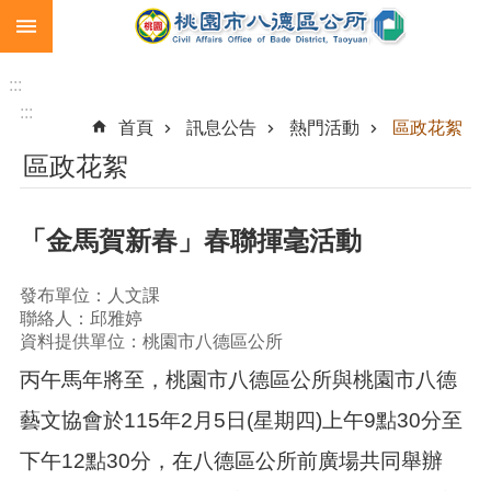
:::
跳到主要內容區塊
生
育
:::
補
:::
首頁
訊息公告
熱門活動
區政花絮
助
區政花絮
市
民
卡
「金馬賀新春」春聯揮毫活動
急
難
發布單位：人文課
救
聯絡人：邱雅婷
助
資料提供單位：桃園市八德區公所
進
丙午馬年將至，桃園市八德區公所與桃園市八德
階
藝文協會於115年2月5日(星期四)上午9點30分至
搜
尋
下午12點30分，在八德區公所前廣場共同舉辦