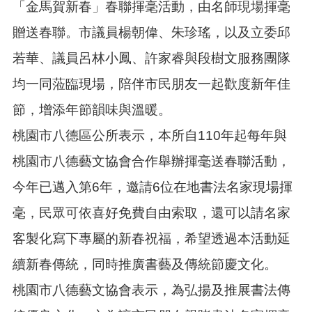
「金馬賀新春」春聯揮毫活動，由名師現場揮毫
本
贈送春聯。市議員楊朝偉、朱珍瑤，以及立委邱
區
若華、議員呂林小鳳、許家睿與段樹文服務團隊
介
紹
均一同蒞臨現場，陪伴市民朋友一起歡度新年佳
訊
節，增添年節韻味與溫暖。
息
公
桃園市八德區公所表示，本所自110年起每年與
告
桃園市八德藝文協會合作舉辦揮毫送春聯活動，
生
活
今年已邁入第6年，邀請6位在地書法名家現場揮
便
毫，民眾可依喜好免費自由索取，還可以請名家
民
資
客製化寫下專屬的新春祝福，希望透過本活動延
訊
續新春傳統，同時推廣書藝及傳統節慶文化。
機
關
桃園市八德藝文協會表示，為弘揚及推展書法傳
通