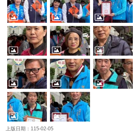
覽
市
政
信
箱
常
見
問
題
桃
園
市
政
府
隱
私
上版日期：115-02-05
權
政