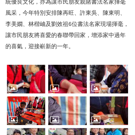
訊
統優良文化，亦為讓市民朋友親賭書法名家揮毫
錄
風采，今年特別安排陳再旺、許東吳、陳東明、
相
李美嫺、林楷岫及劉效祖6位書法名家現場揮毫，
關
資
讓市民朋友將喜愛的春聯帶回家，增添家中過年
料
的喜氣，迎接嶄新的一年。
活
動
報
名
專
區
回
首
頁
網
站
導