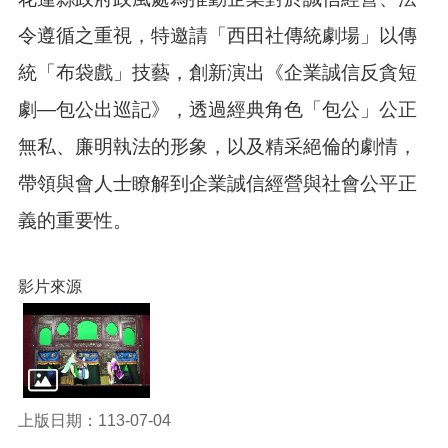
訊
錄
令遵循之重視，特邀請「西田社傳統劇場」以傳
相
統「布袋戲」技藝，創新演出《企業誠信反貪短
關
資
劇—包公出巡記》，透過經典角色「包公」公正
料
無私、廉明執法的形象，以及精采絕倫的劇情，
活
帶領與會人士瞭解到企業誠信經營與社會公平正
動
報
義的重要性。
名
專
區
影片來源
回
首
頁
網
站
上版日期：113-07-04
導