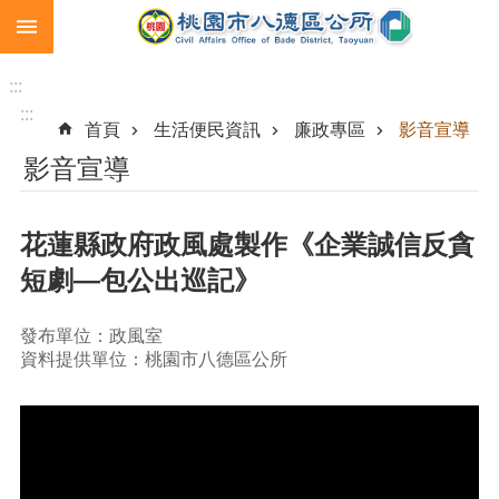
:::
跳到主要內容區塊
生
育
:::
補
:::
首頁
生活便民資訊
廉政專區
影音宣導
助
影音宣導
市
民
卡
花蓮縣政府政風處製作《企業誠信反貪
急
短劇—包公出巡記》
難
救
助
發布單位：政風室
資料提供單位：桃園市八德區公所
進
階
搜
尋