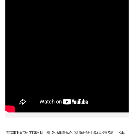
本
區
介
紹
訊
息
公
告
生
活
便
民
資
訊
機
關
通
花蓮縣政府政風處為推動企業對於誠信經營、法