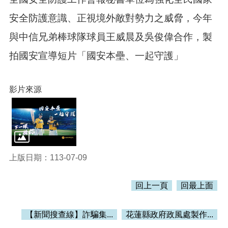
訊
錄
安全防護意識、正視境外敵對勢力之威脅，今年
相
與中信兄弟棒球隊球員王威晨及吳俊偉合作，製
關
資
拍國安宣導短片「國安本壘、一起守護」
料
活
影片來源
動
報
名
專
區
上版日期：113-07-09
回
首
頁
回上一頁
回最上面
網
站
【新聞搜查線】詐騙集...
花蓮縣政府政風處製作...
導