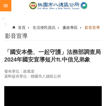
:::
跳到主要內容區塊
生
育
:::
補
:::
首頁
生活便民資訊
廉政專區
影音宣導
助
影音宣導
市
民
卡
「國安本壘、一起守護」法務部調查局
急
2024年國安宣導短片ft.中信兄弟象
難
救
助
發布單位：政風室
資料提供單位：桃園市八德區公所
進
階
搜
尋