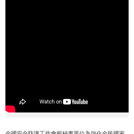
本
區
介
紹
訊
息
公
告
生
活
便
民
資
訊
機
關
通
全國安全防護工作會報秘書單位為強化全民國家