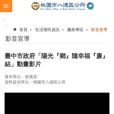
:::
跳到主要內容區塊
生
育
:::
補
:::
首頁
生活便民資訊
廉政專區
影音宣導
助
影音宣導
市
民
卡
臺中市政府「陽光『鄉』隨幸福『廉』
急
結」動畫影片
難
救
助
發布單位：政風室
資料提供單位：桃園市八德區公所
進
階
搜
尋