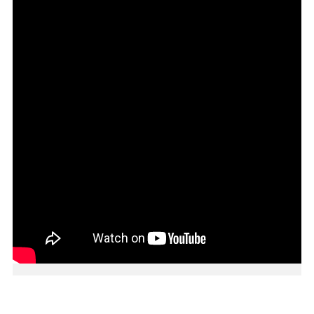
本
區
介
紹
訊
息
公
告
生
活
便
民
資
訊
機
關
通