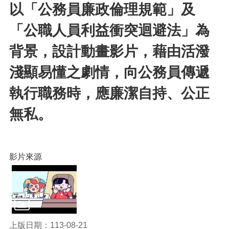
訊
以「公務員廉政倫理規範」及
錄
「公職人員利益衝突迴避法」為
相
關
背景，設計動畫影片，藉由活潑
資
料
淺顯易懂之劇情，向公務員傳遞
活
執行職務時，應廉潔自持、公正
動
報
無私。
名
專
區
影片來源
回
首
頁
網
站
導
上版日期：113-08-21