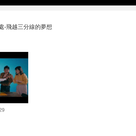
處-飛越三分線的夢想
29