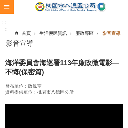
:::
跳到主要內容區塊
生
育
:::
補
:::
首頁
生活便民資訊
廉政專區
影音宣導
助
影音宣導
市
民
卡
海洋委員會海巡署113年廉政微電影—
急
不悔(保密篇)
難
救
助
發布單位：政風室
資料提供單位：桃園市八德區公所
進
階
搜
尋