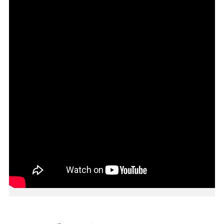
本
區
介
紹
訊
息
公
告
生
活
便
民
資
訊
機
關
通