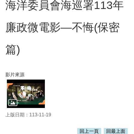
訊
海洋委員會海巡署113年
錄
相
廉政微電影—不悔(保密
關
資
料
篇)
活
動
報
名
專
影片來源
區
回
首
頁
上版日期：113-11-19
網
站
導
回上一頁
回最上面