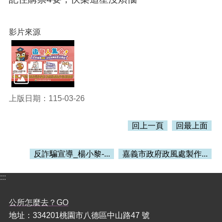
訊
錄
相
影片來源
關
資
料
活
動
上版日期：115-03-26
報
名
專
回上一頁
回最上面
區
反詐騙宣導_楊小黎-...
嘉義市政府政風處製作...
回
首
頁
:::
網
公所怎麼去？GO
站
地址：334201桃園市八德區中山路47 號
導