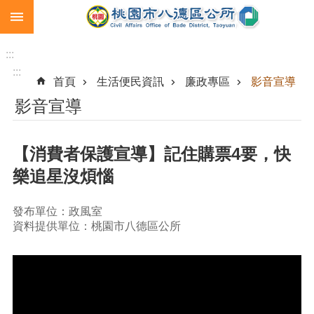
:::
跳到主要內容區塊
生
育
:::
補
:::
首頁
生活便民資訊
廉政專區
影音宣導
助
影音宣導
市
民
卡
【消費者保護宣導】記住購票4要，快
急
樂追星沒煩惱
難
救
助
發布單位：政風室
資料提供單位：桃園市八德區公所
進
階
搜
尋