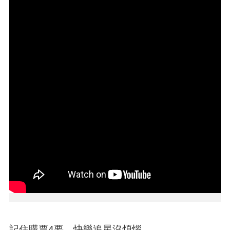
本
區
介
紹
訊
息
公
告
生
活
便
民
資
訊
機
關
通
記住購票4要，快樂追星沒煩惱