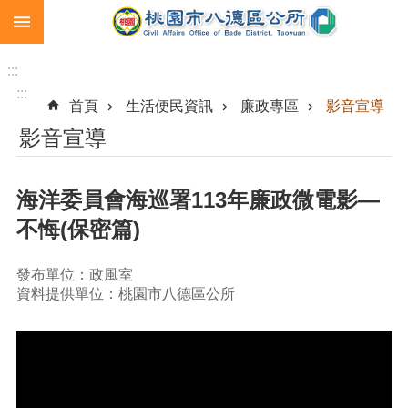
:::
跳到主要內容區塊
生
育
:::
補
:::
首頁
生活便民資訊
廉政專區
影音宣導
助
影音宣導
市
民
卡
海洋委員會海巡署113年廉政微電影—
急
不悔(保密篇)
難
救
助
發布單位：政風室
資料提供單位：桃園市八德區公所
進
階
搜
尋