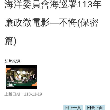
訊
海洋委員會海巡署113年
錄
相
廉政微電影—不悔(保密
關
資
料
篇)
活
動
報
名
專
影片來源
區
回
首
頁
上版日期：113-11-19
網
站
導
回上一頁
回最上面