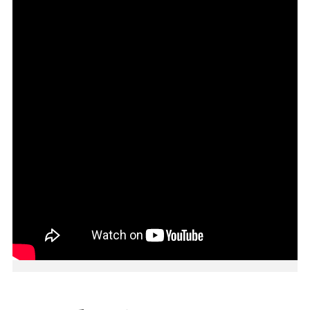
本
區
介
紹
訊
息
公
告
生
活
便
民
資
訊
機
關
通