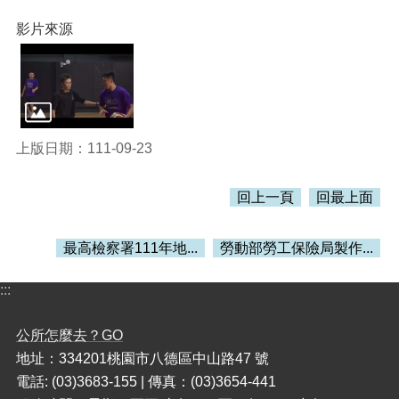
訊
錄
影片來源
相
關
資
料
活
上版日期：111-09-23
動
報
回上一頁
回最上面
名
專
區
最高檢察署111年地...
勞動部勞工保險局製作...
回
:::
首
頁
公所怎麼去？GO
網
地址：334201桃園市八德區中山路47 號
站
電話: (03)3683-155 | 傳真：(03)3654-441
導