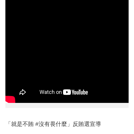
本
區
介
紹
訊
息
公
告
生
活
便
民
資
訊
機
關
「就是不賄 #沒有畏什麼」反賄選宣導
通