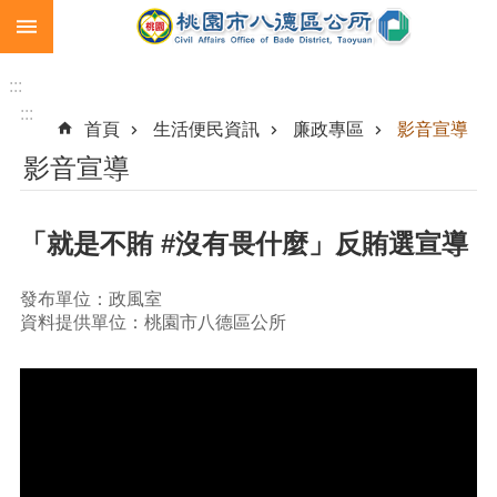
:::
跳到主要內容區塊
生
育
:::
補
:::
首頁
生活便民資訊
廉政專區
影音宣導
助
影音宣導
市
民
卡
「就是不賄 #沒有畏什麼」反賄選宣導
急
難
發布單位：政風室
救
資料提供單位：桃園市八德區公所
助
進
階
搜
尋