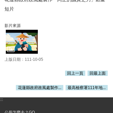
訊
錄
短片
相
關
影片來源
資
料
活
動
報
名
上版日期：111-10-05
專
區
回上一頁
回最上面
回
首
花蓮縣政府政風處製作...
最高檢察署111年地...
頁
網
:::
站
導
公所怎麼去？GO