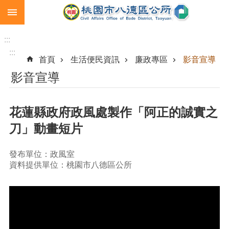
:::
跳到主要內容區塊
生
育
:::
補
:::
首頁
生活便民資訊
廉政專區
影音宣導
助
影音宣導
市
民
卡
花蓮縣政府政風處製作「阿正的誠實之
急
刀」動畫短片
難
救
助
發布單位：政風室
資料提供單位：桃園市八德區公所
進
階
搜
尋