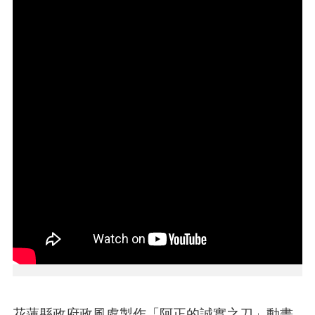
本
區
介
紹
訊
息
公
告
生
活
便
民
資
訊
機
關
通
花蓮縣政府政風處製作「阿正的誠實之刀」動畫