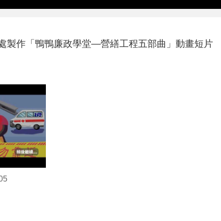
處製作「鴨鴨廉政學堂—營繕工程五部曲」動畫短片
05