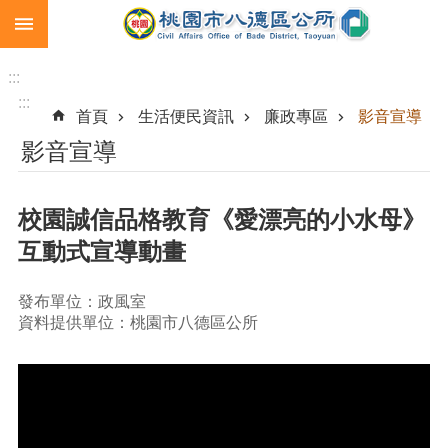
:::
跳到主要內容區塊
生
育
:::
補
:::
首頁
生活便民資訊
廉政專區
影音宣導
助
影音宣導
市
民
卡
校園誠信品格教育《愛漂亮的小水母》
急
互動式宣導動畫
難
救
助
發布單位：政風室
資料提供單位：桃園市八德區公所
進
階
搜
尋