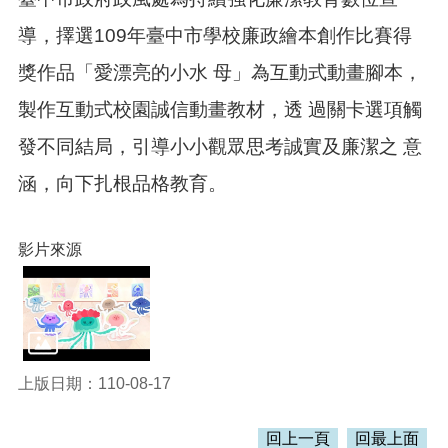
訊
錄
導，擇選109年臺中市學校廉政繪本創作比賽得
相
獎作品「愛漂亮的小水 母」為互動式動畫腳本，
關
資
製作互動式校園誠信動畫教材，透 過關卡選項觸
料
發不同結局，引導小小觀眾思考誠實及廉潔之 意
活
涵，向下扎根品格教育。
動
報
名
專
影片來源
區
回
首
頁
上版日期：110-08-17
網
站
導
回上一頁
回最上面