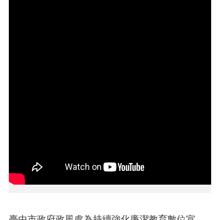
本
區
介
紹
訊
息
公
告
生
活
便
民
資
訊
機
關
通
臺中市政府政風處為持續強化廉潔教育數位宣