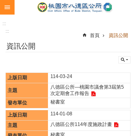
:::
跳到主要內容區塊
生
育
:::
補
:::
首頁
資訊公開
助
資訊公開
市
民
卡
急
114-03-24
難
救
八德區公所—桃園市議會第3屆第5
助
次定期會工作報告
秘書室
進
階
114-01-08
搜
尋
八德區公所114年度施政計畫
秘書室