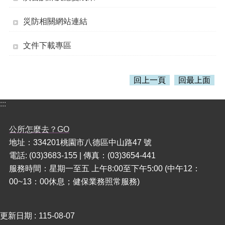
本
災防相關網站連結
區
介
文件下載專區
紹
訊
回上一頁
回最上面
息
公
:::
告
生
公所怎麼去？GO
活
地址：334201桃園市八德區中山路47 號
便
民
電話: (03)3683-155 | 傳真：(03)3654-441
資
服務時間：星期一至五 上午8:00至下午5:00 (中午12：
訊
00~13：00休息；健保業務照常服務)
機
關
通
更新日期
115-08-07