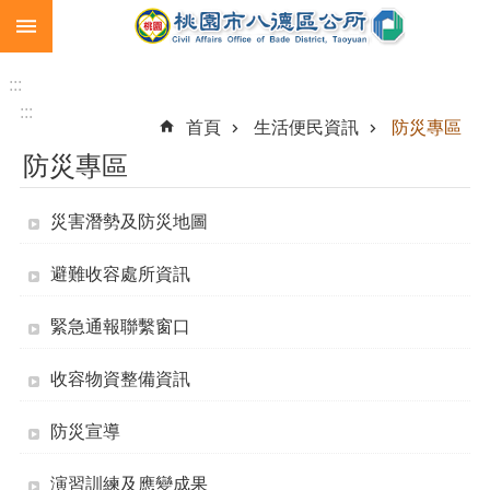
:::
跳到主要內容區塊
生
育
:::
補
:::
首頁
生活便民資訊
防災專區
助
防災專區
市
民
卡
災害潛勢及防災地圖
急
避難收容處所資訊
難
救
緊急通報聯繫窗口
助
進
收容物資整備資訊
階
搜
防災宣導
尋
演習訓練及應變成果