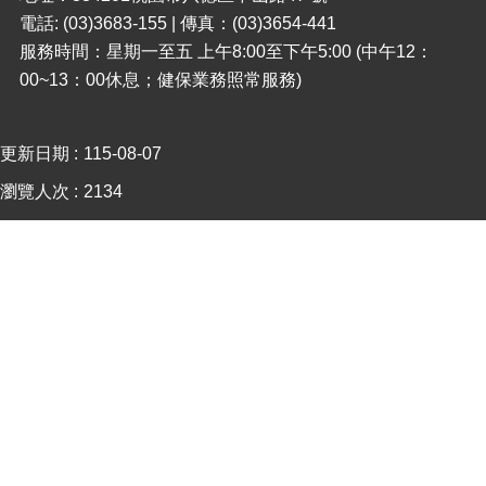
電話: (03)3683-155 | 傳真：(03)3654-441
本
服務時間：星期一至五 上午8:00至下午5:00 (中午12：
區
00~13：00休息；健保業務照常服務)
介
紹
更新日期
115-08-07
訊
息
瀏覽人次
2134
公
告
生
活
便
民
資
訊
機
關
通