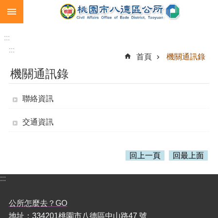
:::
跳到主要內容區塊
生
育
:::
補
:::
首頁
機關通訊錄
助
機關通訊錄
市
民
卡
聯絡資訊
急
交通資訊
難
救
助
回上一頁
回最上面
進
階
:::
搜
尋
公所怎麼去？GO
地址：334201桃園市八德區中山路47 號