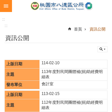
:::
跳到主要內容區塊
生
育
:::
補
:::
首頁
資訊公開
助
資訊公開
市
民
卡
急
114-02-10
難
救
113年度對民間團體補(捐)助經費明
助
細表
會計室
進
階
113-02-15
搜
尋
112年度對民間團體補(捐)助經費明
細表