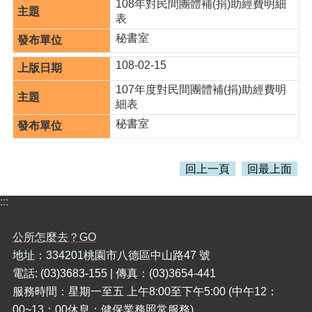
訊
108年對民間團體補(捐)助經費明細
錄
表
秘書室
相
關
108-02-15
資
料
107年度對民間團體補(捐)助經費明
細表
活
秘書室
動
報
名
回上一頁
回最上面
專
區
:::
回
首
公所怎麼去？GO
頁
地址：334201桃園市八德區中山路47 號
電話: (03)3683-155 | 傳真：(03)3654-441
網
站
服務時間：星期一至五 上午8:00至下午5:00 (中午12：
導
00~13：00休息；健保業務照常服務)