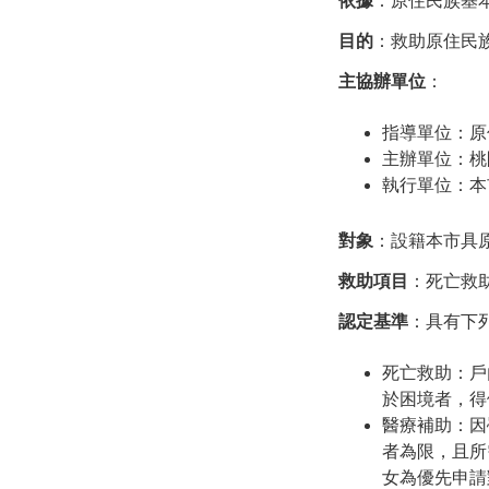
依據
：原住民族基
目的
：救助原住民
主協辦單位
：
指導單位：原
主辦單位：桃
執行單位：本
對象
：設籍本市具
救助項目
：死亡救
認定基準
：具有下
死亡救助：戶
於困境者，得
醫療補助：因
者為限，且所
女為優先申請