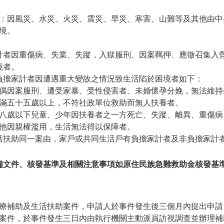
。
：因風災、水災、火災、震災、旱災、寒害、山難等及其他由中
境。
計者因重傷病、失業、失蹤，入獄服刑、因案羈押、應徵召集入
境者。
負擔家計者因遭遇重大變故之情況致生活陷於困境者如下：
偶因案服刑、遭受家暴、受性侵害者、未婚懷孕分娩，無法維持
滿五十五歲以上，不符社政單位救助而無人扶養者。
八歲以下兒童、少年因扶養者之一方死亡、失蹤、離異、重傷病
他因親權濫用，生活無法得以保障者。
活扶助同一案由，家戶或共同生活戶有負擔家計者及非負擔家計
備文件、核發基準及相關注意事項如原住民族急難救助金核發基
療補助及生活扶助案件，申請人於事件發生後三個月內提出申請
案件，於事件發生三日內由執行機關主動派員訪視調查並辦理補