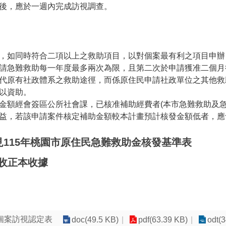
後，應於一週內完成訪視調查。
，如同時符合二項以上之救助項目，以對個案最有利之項目申辦
請急難救助每一年度最多兩次為限，且第二次於申請獲准二個月
代原有社政體系之救助途徑，而係原住民申請社政單位之其他救
以資助。
金額經會簽區公所社會課，已核准補助經費者(本市急難救助及
益，若該申請案件核定補助金額較本計畫預計核發金額低者，應
見115年桃園市原住民急難救助金核發基準表
僅收正本收據
個案訪視認定表
doc(49.5 KB)
pdf(63.39 KB)
odt(