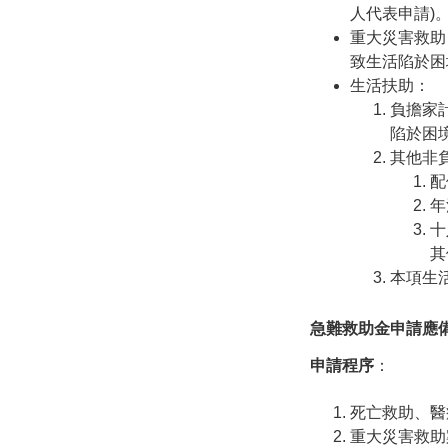
人代表申請)
重大災害救助
致生活陷於困
生活扶助：
負擔家
陷於困
其他非
配
年
十
其
本項生
急難救助金申請應
申請程序
：
死亡救助、醫
重大災害救助