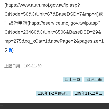
(https://www.auth.moj.gov.tw/lp.asp?
本
CtNode=56&CtUnit=67&BaseDSD=7&mp=4)或
區
介
非憑證申請(
https://eservice.moj.gov.tw/lp.asp?
紹
CtNode=23460&CtUnit=6506&BaseDSD=29&
訊
息
mp=275&xq_xCat=1&nowPage=2&pagesize=1
公
5
)
告
生
活
上版日期：109-11-30
便
民
回上一頁
回最上面
資
訊
110年1-2月廉政...
109年11-12月...
機
關
通
:::