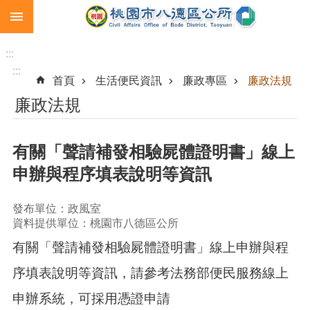
:::
跳到主要內容區塊
生
育
:::
補
:::
首頁
生活便民資訊
廉政專區
廉政法規
助
廉政法規
市
民
卡
有關「聲請補發相驗屍體證明書」線上
急
申辦與程序填表說明等資訊
難
救
助
發布單位：政風室
資料提供單位：桃園市八德區公所
進
有關「聲請補發相驗屍體證明書」線上申辦與程
階
搜
序填表說明等資訊，請參考法務部便民服務線上
尋
申辦系統，可採用憑證申請