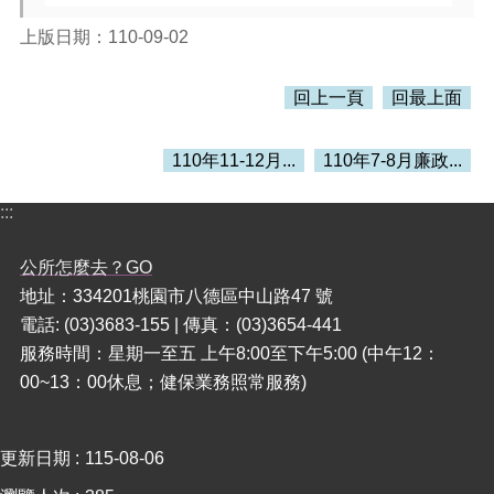
上版日期：110-09-02
本
區
介
回上一頁
回最上面
紹
訊
110年11-12月...
110年7-8月廉政...
息
公
:::
告
公所怎麼去？GO
生
活
地址：334201桃園市八德區中山路47 號
便
電話: (03)3683-155 | 傳真：(03)3654-441
民
服務時間：星期一至五 上午8:00至下午5:00 (中午12：
資
00~13：00休息；健保業務照常服務)
訊
機
關
更新日期
115-08-06
通