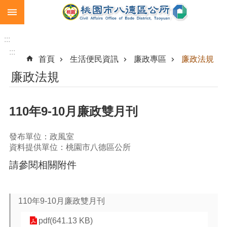
:::
跳到主要內容區塊
生
育
:::
補
:::
首頁
生活便民資訊
廉政專區
廉政法規
助
廉政法規
市
民
卡
110年9-10月廉政雙月刊
急
難
發布單位：政風室
救
資料提供單位：桃園市八德區公所
助
請參閱相關附件
進
階
搜
110年9-10月廉政雙月刊
尋
pdf(641.13 KB)