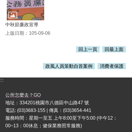
本
區
中秋節廉政宣導
介
紹
上版日期：105-09-06
訊
息
回上一頁
回最上面
公
告
政風人員策動自首案例
消費者保護
生
活
:::
便
民
公所怎麼去？GO
資
地址：334201桃園市八德區中山路47 號
訊
電話: (03)3683-155 | 傳真：(03)3654-441
機
服務時間：星期一至五 上午8:00至下午5:00 (中午12：
關
00~13：00休息；健保業務照常服務)
通