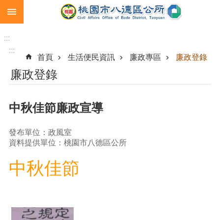
:::
跳到主要內容區塊
生
育
:::
補
:::
首頁
生活便民資訊
廉政專區
廉政登錄
助
廉政登錄
市
民
卡
中秋佳節廉政宣導
急
難
發布單位：政風室
救
資料提供單位：桃園市八德區公所
助
中秋佳節
進
階
搜
尋