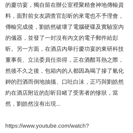
的慶功宴，獨自留在辦公室裡聚精會神地傳輸資
本
料，面對前女友調查官彭昕的來電也不予理會，
區
介
傳輸完成後，劉皓然破壞了電腦硬碟及實驗室內
紹
的儀器，並發了一封沒有內文的電子郵件給彭
訊
昕。另一方面，在酒店內舉行慶功宴的東研科技
息
公
董事長、立法委員任崇得，正在酒酣耳熱之際，
告
然後不久之後，包箱內的人都因為喝了摻了氫化
生
活
鉀的烈酒而倒地抽搐、口吐白沫，正巧與劉皓然
便
民
約在酒店附近的彭昕目睹了受害者的慘狀，當
資
然，劉皓然沒有出現...
訊
機
關
https://www.youtube.com/watch?
通