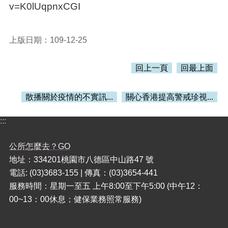
訊
v=K0lUqpnxCGI
錄
相
上版日期：109-12-25
關
資
料
回上一頁
回最上面
活
動
散播關於疫情的不實訊...
關心香港提高警戒珍視...
報
名
:::
專
區
公所怎麼去？GO
回
地址：334201桃園市八德區中山路47 號
首
電話: (03)3683-155 | 傳真：(03)3654-441
頁
服務時間：星期一至五 上午8:00至下午5:00 (中午12：
00~13：00休息；健保業務照常服務)
網
站
導