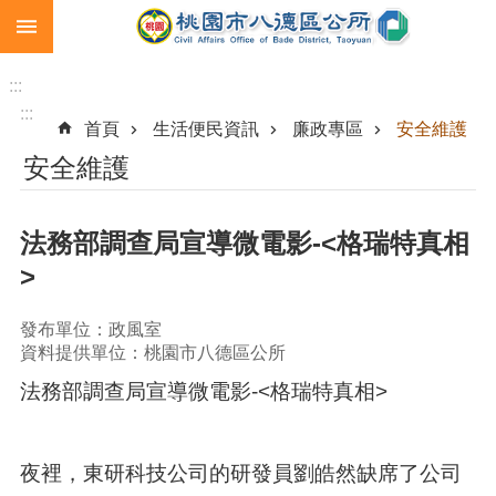
:::
跳到主要內容區塊
生
育
:::
補
:::
首頁
生活便民資訊
廉政專區
安全維護
助
安全維護
市
民
卡
法務部調查局宣導微電影-<格瑞特真相
急
>
難
救
發布單位：政風室
助
資料提供單位：桃園市八德區公所
進
法務部調查局宣導微電影-<格瑞特真相>
階
搜
尋
夜裡，東研科技公司的研發員劉皓然缺席了公司