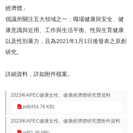
訊
錄
經濟體」
相
倡議所關注五大領域之一：職場健康與安全、健
關
康意識與近用、工作與生活平衡、性與生育健康
資
料
以及性別暴力，且為2021年1月1日後發表之原創
活
研究。
動
報
名
專
詳細資料，詳如附件檔案。
區
回
2023年APEC健康女性、健康經濟體研究獎資料
首
頁
pdf(454.76 KB)
網
2023年APEC健康女性、健康經濟體研究獎附件資料
站
導
pdf(1.36 MB)