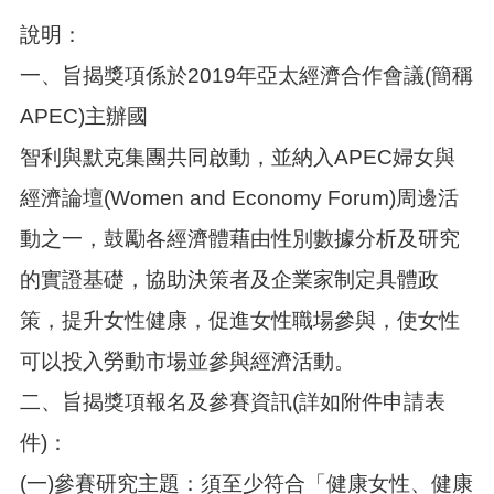
說明：
本
區
一、旨揭獎項係於2019年亞太經濟合作會議(簡稱
介
APEC)主辦國
紹
智利與默克集團共同啟動，並納入APEC婦女與
訊
息
經濟論壇(Women and Economy Forum)周邊活
公
告
動之一，鼓勵各經濟體藉由性別數據分析及研究
生
的實證基礎，協助決策者及企業家制定具體政
活
便
策，提升女性健康，促進女性職場參與，使女性
民
可以投入勞動市場並參與經濟活動。
資
訊
二、旨揭獎項報名及參賽資訊(詳如附件申請表
機
件)：
關
通
(一)參賽研究主題：須至少符合「健康女性、健康