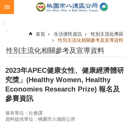
:::
跳到主要內容區塊
生
育
:::
補
:::
首頁
生活便民資訊
性別主流化專區
助
性別主流化相關參考及宣導資料
市
性別主流化相關參考及宣導資料
民
卡
2023年APEC健康女性、健康經濟體研
急
難
究獎」(Healthy Women, Healthy
救
Economies Research Prize) 報名及
助
參賽資訊
進
階
搜
發布單位：社會課
尋
資料提供單位：桃園市八德區公所