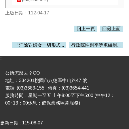
覽
上版日期：112-04-17
市
政
信
回上一頁
回最上面
箱
常
「消除對婦女一切形式...
行政院性別平等處編制...
見
問
:::
題
桃
公所怎麼去？GO
園
地址：334201桃園市八德區中山路47 號
市
電話: (03)3683-155 | 傳真：(03)3654-441
政
府
服務時間：星期一至五 上午8:00至下午5:00 (中午12：
00~13：00休息；健保業務照常服務)
隱
私
權
更新日期
115-08-07
政