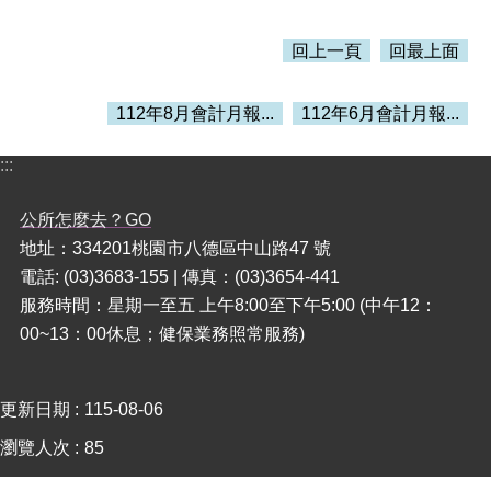
本
回上一頁
回最上面
區
介
112年8月會計月報...
112年6月會計月報...
紹
訊
:::
息
公
公所怎麼去？GO
告
地址：334201桃園市八德區中山路47 號
生
電話: (03)3683-155 | 傳真：(03)3654-441
活
服務時間：星期一至五 上午8:00至下午5:00 (中午12：
便
00~13：00休息；健保業務照常服務)
民
資
訊
更新日期
115-08-06
機
瀏覽人次
85
關
通