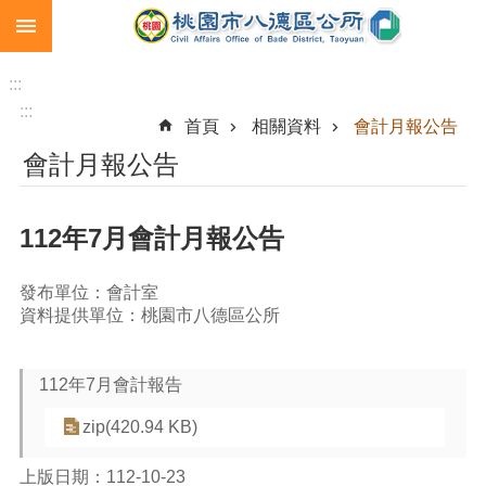
:::
跳到主要內容區塊
生
育
:::
補
:::
首頁
相關資料
會計月報公告
助
會計月報公告
市
民
卡
112年7月會計月報公告
急
難
發布單位：會計室
救
資料提供單位：桃園市八德區公所
助
進
112年7月會計報告
階
搜
zip(420.94 KB)
尋
上版日期：112-10-23