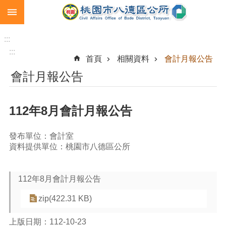
:::
跳到主要內容區塊
生
育
:::
補
:::
首頁
相關資料
會計月報公告
助
會計月報公告
市
民
卡
112年8月會計月報公告
急
難
發布單位：會計室
救
資料提供單位：桃園市八德區公所
助
進
112年8月會計月報公告
階
搜
zip(422.31 KB)
尋
上版日期：112-10-23