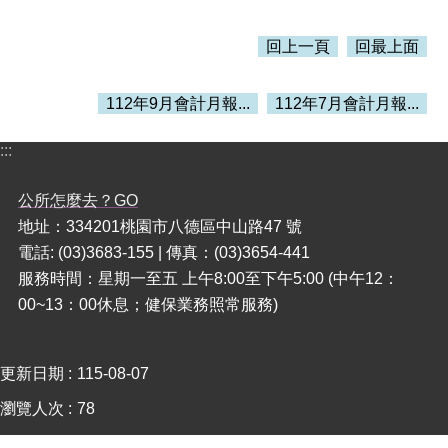
本
回上一頁
回最上面
區
介
112年9月會計月報...
112年7月會計月報...
紹
訊
:::
息
公
公所怎麼去？GO
告
地址：334201桃園市八德區中山路47 號
生
電話: (03)3683-155 | 傳真：(03)3654-441
活
服務時間：星期一至五 上午8:00至下午5:00 (中午12：
便
00~13：00休息；健保業務照常服務)
民
資
訊
更新日期
115-08-07
機
瀏覽人次
78
關
通