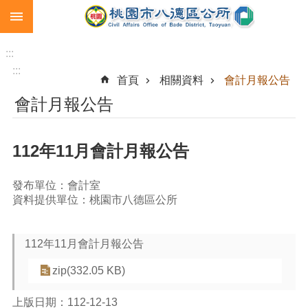
:::
跳到主要內容區塊
生
育
:::
補
:::
首頁
相關資料
會計月報公告
助
會計月報公告
市
民
卡
112年11月會計月報公告
急
難
發布單位：會計室
救
資料提供單位：桃園市八德區公所
助
進
112年11月會計月報公告
階
搜
zip(332.05 KB)
尋
上版日期：112-12-13