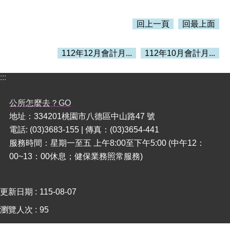
本
回上一頁
回最上面
區
介
112年12月會計月...
112年10月會計月...
紹
訊
:::
息
公
公所怎麼去？GO
告
地址：334201桃園市八德區中山路47 號
生
電話: (03)3683-155 | 傳真：(03)3654-441
活
服務時間：星期一至五 上午8:00至下午5:00 (中午12：
便
00~13：00休息；健保業務照常服務)
民
資
訊
更新日期
115-08-07
機
瀏覽人次
95
關
通