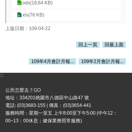
訊
ods(18.64 KB)
錄
xls(76 KB)
相
關
上版日期：109-04-22
資
料
回上一頁
回最上面
活
動
報
109年4月會計月報...
109年2月會計月報...
名
專
:::
區
公所怎麼去？GO
回
地址：334201桃園市八德區中山路47 號
首
頁
電話: (03)3683-155 | 傳真：(03)3654-441
服務時間：星期一至五 上午8:00至下午5:00 (中午12：
網
00~13：00休息；健保業務照常服務)
站
導