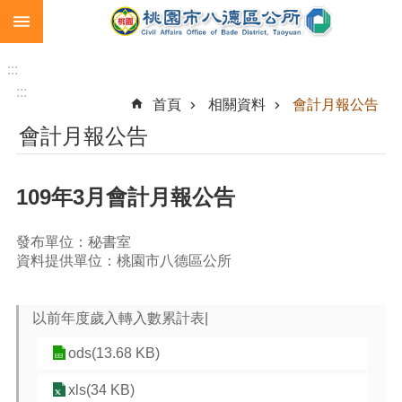
:::
跳到主要內容區塊
生
育
:::
補
:::
首頁
相關資料
會計月報公告
助
會計月報公告
市
民
卡
109年3月會計月報公告
急
難
發布單位：秘書室
救
資料提供單位：桃園市八德區公所
助
進
以前年度歲入轉入數累計表|
階
搜
ods(13.68 KB)
尋
xls(34 KB)