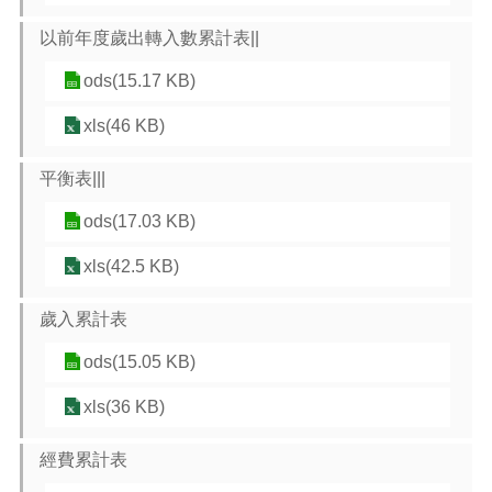
以前年度歲出轉入數累計表||
本
區
ods(15.17 KB)
介
紹
xls(46 KB)
訊
平衡表|||
息
公
ods(17.03 KB)
告
xls(42.5 KB)
生
活
便
歲入累計表
民
資
ods(15.05 KB)
訊
xls(36 KB)
機
關
經費累計表
通