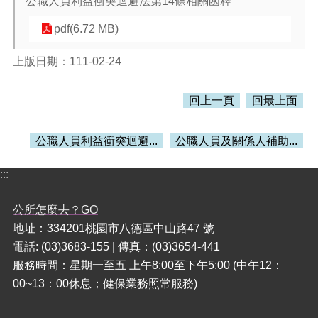
公職人員利益衝突迴避法第14條相關函釋
pdf(6.72 MB)
本
區
介
上版日期：111-02-24
紹
回上一頁
回最上面
訊
息
公
公職人員利益衝突迴避...
公職人員及關係人補助...
告
生
:::
活
便
公所怎麼去？GO
民
地址：334201桃園市八德區中山路47 號
資
電話: (03)3683-155 | 傳真：(03)3654-441
訊
服務時間：星期一至五 上午8:00至下午5:00 (中午12：
機
00~13：00休息；健保業務照常服務)
關
通