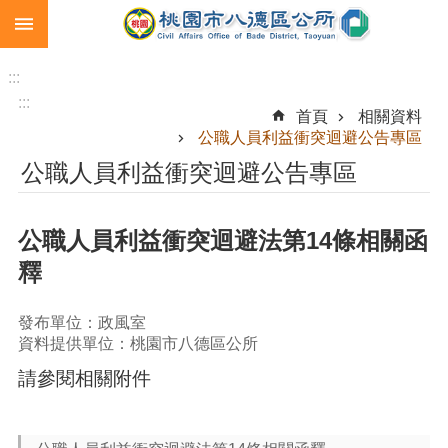
:::
跳到主要內容區塊
生
育
:::
補
:::
首頁
相關資料
助
公職人員利益衝突迴避公告專區
市
公職人員利益衝突迴避公告專區
民
卡
公職人員利益衝突迴避法第14條相關函
急
難
釋
救
助
發布單位：政風室
進
資料提供單位：桃園市八德區公所
階
請參閱相關附件
搜
尋