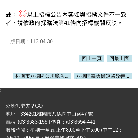
◎
註：
以上招標公告內容如與招標文件不一致
者，請依政府採購法第41條向招標機關反映。
上版日期：113-04-30
回上一頁
回最上面
桃園市八德區公所廳舍...
八德區義勇街道路改善...
:::
公所怎麼去？GO
地址：334201桃園市八德區中山路47 號
電話: (03)3683-155 | 傳真：(03)3654-441
服務時間：星期一至五 上午8:00至下午5:00 (中午12：
00~13：00休息；健保業務照常服務)