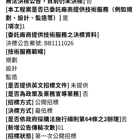
無法決標公告，目前仍未決標]
否
策
[本工程案是否已委託廠商提供技術服務（例如規
政
劃、設計、監造等）]
是
府
[項次]
1
網
[委託廠商提供技術服務之決標資料]
站
決標公告案號: BB1111026
資
料
[技術服務範疇]
開
規劃
放
設計
宣
告
監造
[是否提供英文招標文件]
未提供
網
[是否為政策及業務宣導業務]
否
站
安
[招標方式]
公開招標
全
[決標方式]
最低標
政
[是否依政府採購法施行細則第64條之2辦理]
否
策
[新增公告傳輸次數]
01
[招標狀態]
第一次公開招標