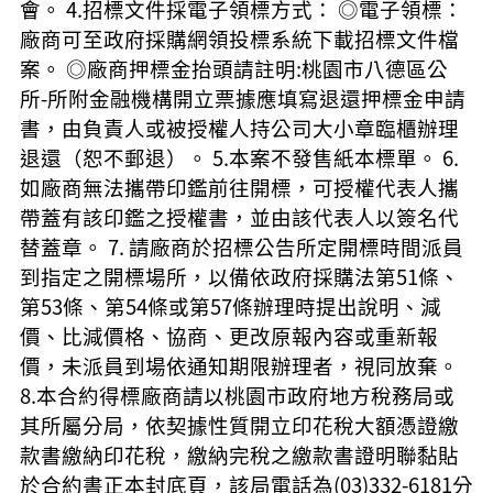
會。 4.招標文件採電子領標方式： ◎電子領標：
廠商可至政府採購網領投標系統下載招標文件檔
案。 ◎廠商押標金抬頭請註明:桃園市八德區公
所-所附金融機構開立票據應填寫退還押標金申請
書，由負責人或被授權人持公司大小章臨櫃辦理
退還（恕不郵退）。 5.本案不發售紙本標單。 6.
如廠商無法攜帶印鑑前往開標，可授權代表人攜
帶蓋有該印鑑之授權書，並由該代表人以簽名代
替蓋章。 7. 請廠商於招標公告所定開標時間派員
到指定之開標場所，以備依政府採購法第51條、
第53條、第54條或第57條辦理時提出說明、減
價、比減價格、協商、更改原報內容或重新報
價，未派員到場依通知期限辦理者，視同放棄。
8.本合約得標廠商請以桃園市政府地方稅務局或
其所屬分局，依契據性質開立印花稅大額憑證繳
款書繳納印花稅，繳納完稅之繳款書證明聯黏貼
於合約書正本封底頁，該局電話為(03)332-6181分