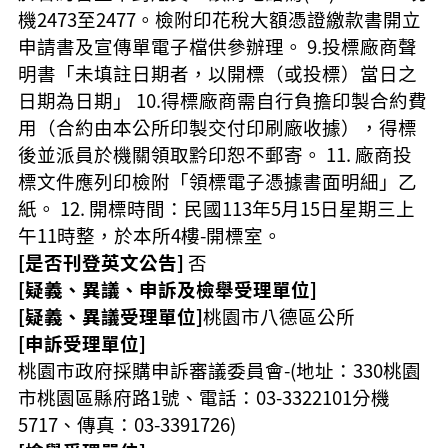
機2473至2477。檢附印花稅大額憑證繳款書開立
申請書及宣傳單電子檔供參辦理。 9.投標廠商聲
明書「未填註日期者，以開標（或投標）當日之
日期為日期」 10.得標廠商需自行負擔印製合約費
用（合約由本公所印製交付印刷廠收據），得標
後並派員於機關領取黔印恕不郵寄。 11. 廠商投
標文件應列印檢附「領標電子憑據書面明細」乙
紙。 12. 開標時間：民國113年5月15日星期三上
午11時整，於本所4樓-開標室。
[是否刊登英文公告]
否
[疑義、異議、申訴及檢舉受理單位]
[疑義、異議受理單位]
桃園市八德區公所
[申訴受理單位]
桃園市政府採購申訴審議委員會-(地址：330桃園
市桃園區縣府路1號、電話：03-3322101分機
5717、傳真：03-3391726)