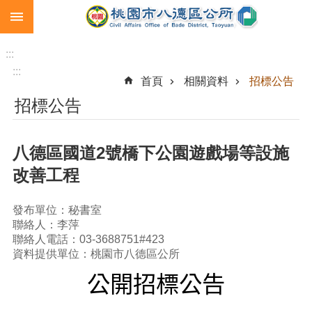
:::
跳到主要內容區塊
生
育
:::
補
:::
首頁
相關資料
招標公告
助
招標公告
市
民
卡
八德區國道2號橋下公園遊戲場等設施
急
改善工程
難
救
助
發布單位：秘書室
聯絡人：李萍
進
聯絡人電話：03-3688751#423
階
資料提供單位：桃園市八德區公所
搜
公開招標公告
尋