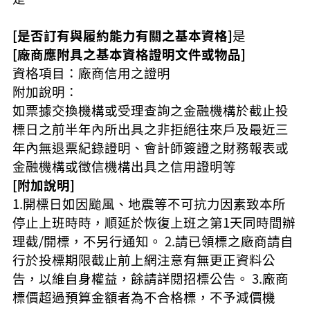
[是否訂有與履約能力有關之基本資格]
是
[廠商應附具之基本資格證明文件或物品]
資格項目：廠商信用之證明
附加說明：
如票據交換機構或受理查詢之金融機構於截止投
標日之前半年內所出具之非拒絕往來戶及最近三
年內無退票紀錄證明、會計師簽證之財務報表或
金融機構或徵信機構出具之信用證明等
[附加說明]
1.開標日如因颱風、地震等不可抗力因素致本所
停止上班時時，順延於恢復上班之第1天同時間辦
理截/開標，不另行通知。 2.請已領標之廠商請自
行於投標期限截止前上網注意有無更正資料公
告，以維自身權益，餘請詳閱招標公告。 3.廠商
標價超過預算金額者為不合格標，不予減價機