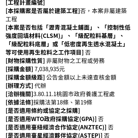
[工程計畫編號]
訊
錄
[本採購案是否屬於建築工程]
否，本案非屬建築
工程
相
關
[本案是否包括「瀝青混凝土鋪面」、「控制性低
資
強度回填材料(CLSM)」、「級配粒料基層」、
料
「級配粒料底層」或「低密度再生透水混凝土」
活
等可使用再生粒料之工作項目]
否
動
[財物採購性質]
非屬財物之工程或勞務
報
[採購金額]
7,038,935元
名
[採購金額級距]
公告金額以上未達查核金額
專
區
[辦理方式]
代辦
[洽辦機關]
3.80.11.1桃園市政府養護工程處
回
[依據法條]
採購法第18條、第19條
首
[是否適用條約或協定之採購]
頁
[是否適用WTO政府採購協定(GPA)]
否
網
[是否適用臺紐經濟合作協定(ANZTEC)]
否
站
[是否適用臺星經濟夥伴協定(ASTEP)]
否
導