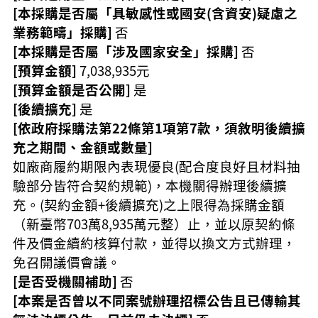
覽
[本採購是否屬「具敏感性或國安(含資安)疑慮之
業務範疇」採購]
否
市
政
[本採購是否屬「涉及國家安全」採購]
否
信
[預算金額]
7,038,935元
箱
[預算金額是否公開]
是
常
[後續擴充]
是
見
[依政府採購法第22條第1項第7款，須敘明後續擴
問
充之期間、金額或數量]
題
如廠商履約期限內表現優良(配合度良好且材料抽
桃
驗部分皆符合契約規範)，本機關得辦理後續擴
園
充。(契約金額+後續擴充)之上限得為採購金額
市
（新臺幣703萬8,935萬元整）止，並以原契約條
政
府
件及價金續約核算付款，並得以換文方式辦理，
免召開議價會議。
隱
[是否受機關補助]
否
私
[本案是否曾以不同案號辦理招標公告且已傳輸其
權
政