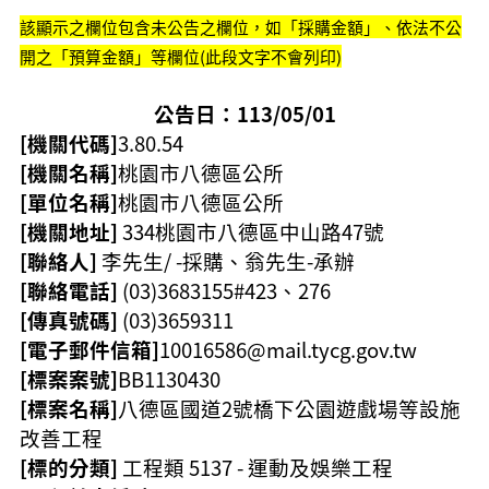
該顯示之欄位包含未公告之欄位，如「採購金額」、依法不公
本
開之「預算金額」等欄位(此段文字不會列印)
區
介
公告日：113/05/01
紹
[機關代碼]
3.80.54
訊
[機關名稱]
桃園市八德區公所
息
[單位名稱]
桃園市八德區公所
公
告
[機關地址]
334桃園市八德區
中山路47號
[聯絡人]
李先生/ -採購、翁先生-承辦
生
[聯絡電話]
(03)3683155#423、276
活
便
[傳真號碼]
(03)3659311
民
[電子郵件信箱]
10016586@mail.tycg.gov.tw
資
[標案案號]
BB1130430
訊
[標案名稱]
八德區國道2號橋下公園遊戲場等設施
機
改善工程
關
[標的分類]
工程類 5137 - 運動及娛樂工程
通