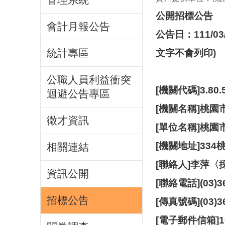
公開招標公告
會計月報公告
公告日：111/
統計專區
文字不會列印)
公職人員利益衝突
[機關代碼]3.80.
迴避公告專區
[機關名稱]桃園
徵才資訊
[單位名稱]桃園
[機關地址]33
相關連結
[聯絡人]李萍
資訊公開
[聯絡電話](03)3
招標公告
[傳真號碼](03)3
[電子郵件信箱]100