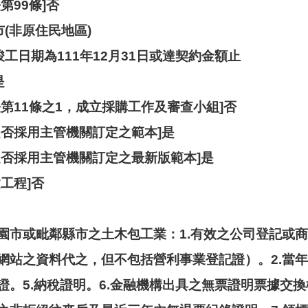
第99條]否
市(非原住民地區)
竣工日期為111年12月31日或達契約金額止
是
第11條之1，成立採購工作及審查小組]否
是否採用主管機關訂定之範本]是
是否採用主管機關訂定之最新版範本]是
工程]否
園市或毗鄰縣市之土木包工業：1.有效之公司登記或
站之資料代之，但不包括營利事業登記證）。2.當年度公
證。5.納稅證明。6.金融機構出具之無票證明票據交