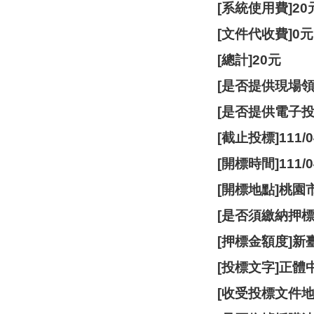
[系統使用費]20
[文件代收費]0元
[總計]20元
[是否提供現場領
[是否提供電子投
[截止投標]111/04
[開標時間]111/04
[開標地點]桃園
[是否須繳納押
[押標金額度]新
[投標文字]正體
[收受投標文件