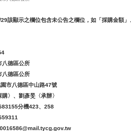
03/29該顯示之欄位包含未公告之欄位，如「採購金額
54
市八德區公所
市八德區公所
4桃園市八德區中山路47號
〈採購〉、劉彥旻〈承辦〉
683155分機423、258
659311
16586@mail.tycg.gov.tw