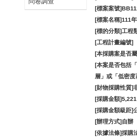
問卷調查
[標案案號]BB11
[標案名稱]1
[標的分類]工程
[工程計畫編號]
[本採購案是否
[本案是否包括
層」或「低密度
[財物採購性質
[採購金額]5,221
[採購金額級距
[辦理方式]自辦
[依據法條]採購