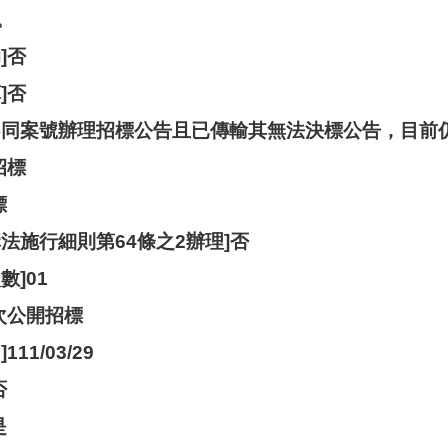
。
]否
]否
不同案號辦理招標公告且已傳輸其無法決標公告，目前仍
招標
標
法施行細則第64條之2辦理]否
數]01
次公開招標
11/03/29
否
是