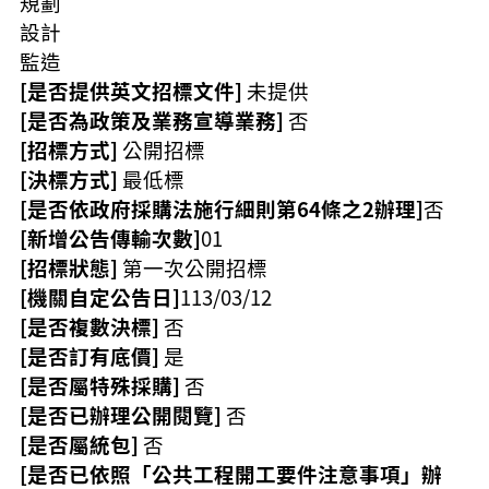
規劃
策
設計
政
監造
府
[是否提供英文招標文件]
未提供
網
[是否為政策及業務宣導業務]
否
站
[招標方式]
公開招標
資
料
[決標方式]
最低標
開
[是否依政府採購法施行細則第64條之2辦理]
否
放
[新增公告傳輸次數]
01
宣
告
[招標狀態]
第一次公開招標
[機關自定公告日]
113/03/12
網
[是否複數決標]
否
站
安
[是否訂有底價]
是
全
[是否屬特殊採購]
否
政
[是否已辦理公開閱覽]
否
策
[是否屬統包]
否
[是否已依照「公共工程開工要件注意事項」辦