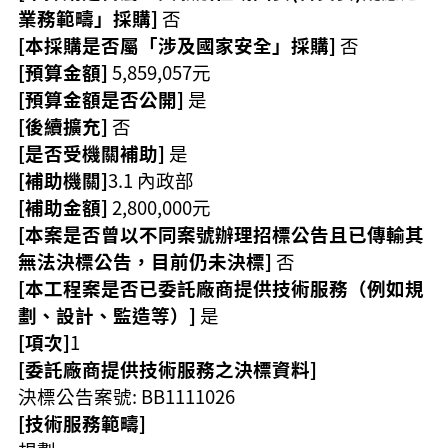
覽
業務範疇」採購]
否
[本採購是否屬「涉及國家安全」採購]
否
市
政
[預算金額]
5,859,057元
信
[預算金額是否公開]
是
箱
[後續擴充]
否
常
[是否受機關補助]
是
見
[補助機關]
3.1 內政部
問
[補助金額]
2,800,000元
題
[本案是否曾以不同案號辦理招標公告且已傳輸其
桃
無法決標公告，目前仍未決標]
否
園
[本工程案是否已委託廠商提供技術服務（例如規
市
劃、設計、監造等）]
是
政
府
[項次]
1
[委託廠商提供技術服務之決標資料]
隱
決標公告案號: BB1111026
私
[技術服務範疇]
權
政