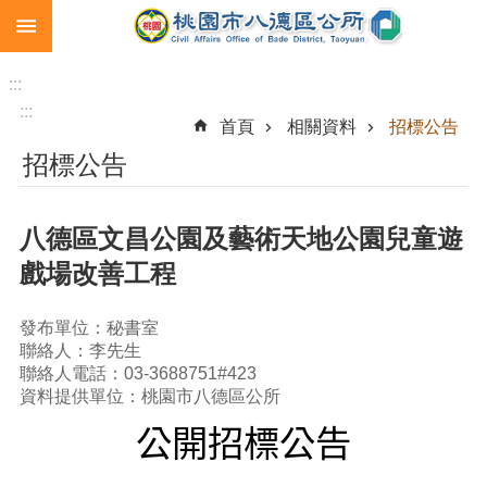
:::
跳到主要內容區塊
生
育
:::
補
:::
首頁
相關資料
招標公告
助
招標公告
市
民
卡
八德區文昌公園及藝術天地公園兒童遊
急
戲場改善工程
難
救
助
發布單位：秘書室
聯絡人：李先生
進
聯絡人電話：03-3688751#423
階
資料提供單位：桃園市八德區公所
搜
公開招標公告
尋