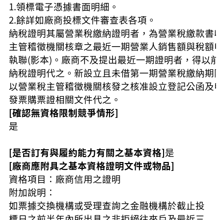
1.領標電子憑據書面明細。
2.餘詳如廠商投標文件審查表各項。
納稅證明其屬營業稅繳納證明者，為營業稅繳款書
主管稽徵機關核章之最近一期營業人銷售額與稅額
執聯(影本)。廠商不及提出最近一期證明者，得以
納稅證明代之。新設立且未借第一期營業稅繳納期
以營業稅主管稽徵機關核發之核准設立登記公函及
發票購票證相關文件代之。
[確認無資格限制競爭情形]
是
[是否訂有與履約能力有關之基本資格]
是
[廠商應附具之基本資格證明文件或物品]
資格項目：廠商信用之證明
附加說明：
如票據交換機構或受理查詢之金融機構於截止投
標日之前半年內所出具之非拒絕往來戶及最近三