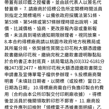
帶蓋有該印鑑之授權書，並由該代表人以簽名代
替蓋章。 7. 請廠商於招標公告所定開標時間派員
到指定之開標場所，以備依政府採購法第51條、
第53條、第54條或第57條辦理時提出說明、減
價、比減價格、協商、更改原報內容或重新報
價，未派員到場依通知期限辦理者，視同放棄。
8.本合約得標廠商請以桃園市政府地方稅務局或
其所屬分局，依契據性質開立印花稅大額憑證繳
款書繳納印花稅，繳納完稅之繳款書證明聯黏貼
於合約書正本封底頁，該局電話為(03)332-6181分
機2473至2477。檢附印花稅大額憑證繳款書開立
申請書及宣傳單電子檔供參辦理。 9.投標廠商聲
明書「未填註日期者，以開標（或投標）當日之
日期為日期」 10.得標廠商需自行負擔印製合約費
用（合約由本公所印製交付印刷廠收據），得標
後並派員於機關領取黔印恕不郵寄。 11. 廠商投
標文件應列印檢附「領標電子憑據書面明細」乙