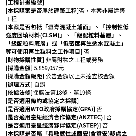
[工程計畫編號]
訊
錄
[本採購案是否屬於建築工程]
否，本案非屬建築
工程
相
關
[本案是否包括「瀝青混凝土鋪面」、「控制性低
資
強度回填材料(CLSM)」、「級配粒料基層」、
料
「級配粒料底層」或「低密度再生透水混凝土」
活
等可使用再生粒料之工作項目]
否
動
[財物採購性質]
非屬財物之工程或勞務
報
[採購金額]
5,859,057元
名
[採購金額級距]
公告金額以上未達查核金額
專
區
[辦理方式]
自辦
[依據法條]
採購法第18條、第19條
回
[是否適用條約或協定之採購]
首
[是否適用WTO政府採購協定(GPA)]
否
頁
[是否適用臺紐經濟合作協定(ANZTEC)]
否
網
[是否適用臺星經濟夥伴協定(ASTEP)]
否
站
[本採購是否屬「具敏感性或國安(含資安)疑慮之
導