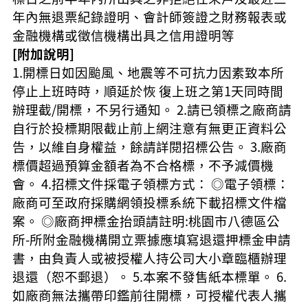
年內無退票紀錄證明、會計師簽證之財務報表或
金融機構或徵信機構出具之信用證明等
[附加說明]
1.開標日如因颱風、地震等不可抗力因素致本所
停止上班時時，順延於恢 復上班之第1天同時間
辦理截/開標，不另行通知。 2.請已領標之廠商請
自行於投標期限截止前上網注意有無更正資料公
告，以維自身權益，餘請詳閱招標公告。 3.廠商
標價超過預算金額者為不合格標，不予減價機
會。 4.招標文件採電子領標方式： ◎電子領標：
廠商可至政府採購網領投標系統下載招標文件檔
案。 ◎廠商押標金抬頭請註明:桃園市八德區公
所-所附金融機構開立票據應填寫退還押標金申請
書，由負責人或被授權人持公司大小章臨櫃辦理
退還（恕不郵退）。 5.本案不發售紙本標單。 6.
如廠商無法攜帶印鑑前往開標，可授權代表人攜