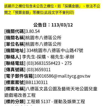
該顯示之欄位包含未公告之欄位，如「採購金額」、依法不公
本
開之「預算金額」等欄位(此段文字不會列印)
區
介
公告日：113/03/12
紹
[機關代碼]
3.80.54
訊
[機關名稱]
桃園市八德區公所
息
[單位名稱]
桃園市八德區公所
公
告
[機關地址]
334桃園市八德區
中山路47號
[聯絡人]
李先生-採購、楊先生-承辦
生
[聯絡電話]
(03)3683155#423、275
活
便
[傳真號碼]
(03)3659311
民
[電子郵件信箱]
10016586@mail.tycg.gov.tw
資
[標案案號]
BB1130311
訊
[標案名稱]
八德區文昌公園及藝術天地公園兒童
機
遊戲場改善工程
關
[標的分類]
工程類 5137 - 運動及娛樂工程
通