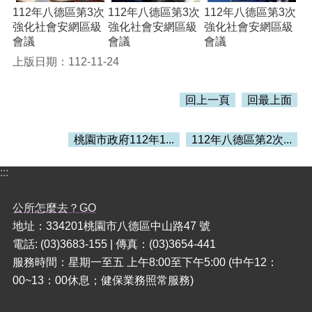
112年八德區第3次
112年八德區第3次
112年八德區第3次
強化社會安網區級
強化社會安網區級
強化社會安網區級
本
會議
會議
會議
區
介
上版日期：112-11-24
紹
回上一頁
回最上面
訊
息
公
桃園市政府112年1...
112年八德區第2次...
告
生
:::
活
便
公所怎麼去？GO
民
地址：334201桃園市八德區中山路47 號
資
訊
電話: (03)3683-155 | 傳真：(03)3654-441
服務時間：星期一至五 上午8:00至下午5:00 (中午12：
機
00~13：00休息；健保業務照常服務)
關
通