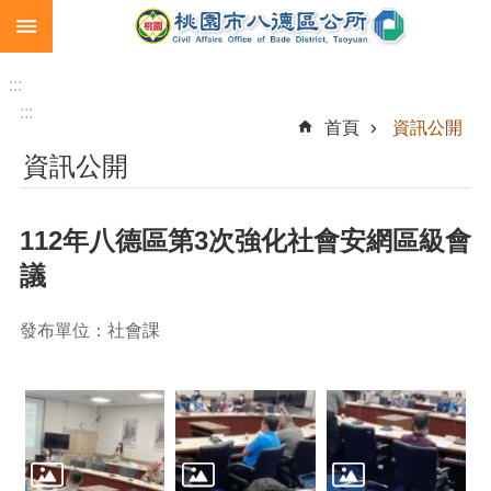
:::
跳到主要內容區塊
生
育
:::
補
:::
首頁
資訊公開
助
資訊公開
市
民
卡
112年八德區第3次強化社會安網區級會
急
議
難
救
助
發布單位：社會課
進
階
搜
尋