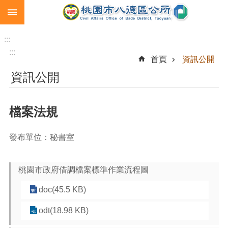
:::
跳到主要內容區塊
生
育
:::
補
:::
首頁
資訊公開
助
資訊公開
市
民
卡
檔案法規
急
難
發布單位：秘書室
救
助
桃園市政府借調檔案標準作業流程圖
進
階
doc(45.5 KB)
搜
尋
odt(18.98 KB)