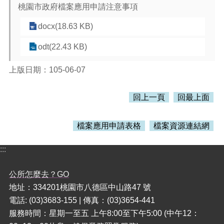
桃園市政府檔案應用申請注意事項
本
docx(18.63 KB)
區
介
odt(22.43 KB)
紹
上版日期：105-06-07
訊
息
公
回上一頁
回最上面
告
生
檔案應用申請表格
檔案資源連結網
活
便
:::
民
資
公所怎麼去？GO
訊
地址：334201桃園市八德區中山路47 號
機
電話: (03)3683-155 | 傳真：(03)3654-441
關
服務時間：星期一至五 上午8:00至下午5:00 (中午12：
通