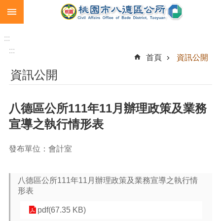
:::
跳到主要內容區塊
生
育
:::
補
:::
首頁
資訊公開
助
資訊公開
市
民
卡
八德區公所111年11月辦理政策及業務
急
宣導之執行情形表
難
救
助
發布單位：會計室
進
階
八德區公所111年11月辦理政策及業務宣導之執行情
搜
形表
尋
pdf(67.35 KB)