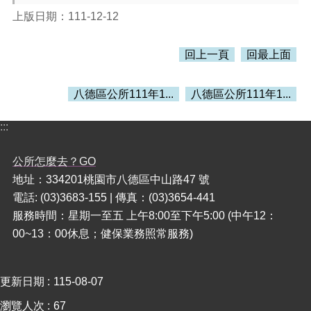
上版日期：111-12-12
本
區
回上一頁
回最上面
介
紹
八德區公所111年1...
八德區公所111年1...
訊
息
:::
公
告
公所怎麼去？GO
生
地址：334201桃園市八德區中山路47 號
活
電話: (03)3683-155 | 傳真：(03)3654-441
便
民
服務時間：星期一至五 上午8:00至下午5:00 (中午12：
資
00~13：00休息；健保業務照常服務)
訊
機
更新日期
115-08-07
關
通
瀏覽人次
67