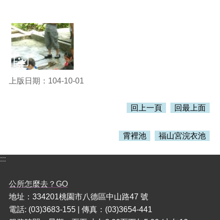
本
區
介
紹
訊
上版日期：104-10-01
息
公
告
回上一頁
回最上面
生
活
霄裡池
福山宮浣衣池
便
民
:::
資
訊
公所怎麼去？GO
機
地址：334201桃園市八德區中山路47 號
關
電話: (03)3683-155 | 傳真：(03)3654-441
通