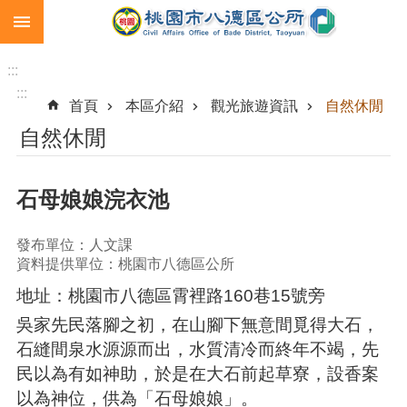
:::
跳到主要內容區塊
生
育
:::
補
:::
首頁
本區介紹
觀光旅遊資訊
自然休閒
助
自然休閒
市
民
卡
石母娘娘浣衣池
急
難
發布單位：人文課
救
資料提供單位：桃園市八德區公所
助
地址：桃園市八德區霄裡路160巷15號旁
進
吳家先民落腳之初，在山腳下無意間覓得大石，
階
搜
石縫間泉水源源而出，水質清冷而終年不竭，先
尋
民以為有如神助，於是在大石前起草寮，設香案
以為神位，供為「石母娘娘」。