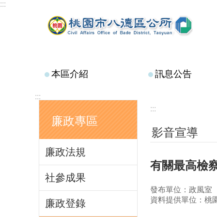
:::
跳到主要內容區塊
本區介紹
訊息公告
:::
:::
廉政專區
影音宣導
廉政法規
有關最高檢察
社參成果
發布單位：政風室
資料提供單位：桃
廉政登錄