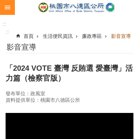
:::
跳到主要內容區塊
生
育
:::
補
:::
首頁
生活便民資訊
廉政專區
影音宣導
助
影音宣導
市
民
卡
「2024 VOTE 臺灣 反賄選 愛臺灣」活
急
力篇（檢察官版）
難
救
助
發布單位：政風室
資料提供單位：桃園市八德區公所
進
階
搜
尋