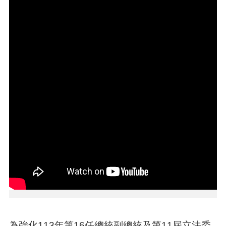
本
區
介
紹
訊
息
公
告
生
活
便
民
資
訊
機
關
通
為強化113年第16任總統副總統及第11屆立法委