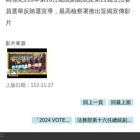
訊
錄
員選舉反賄選宣導，最高檢察署推出旨揭宣傳影
相
片
關
資
料
影片來源
活
動
報
名
專
區
上版日期：112-11-27
回
回上一頁
回最上面
首
頁
「2024 VOTE...
法務部第十六任總統副...
網
站
:::
導