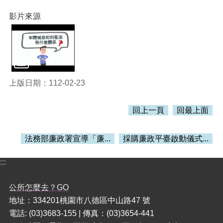
訊
錄
影片來源
相
關
資
料
活
上版日期：112-02-23
動
報
回上一頁
回最上面
名
專
區
法務部廉政署宣導「廉...
採購廉政平臺啟動儀式...
回
:::
首
頁
公所怎麼去？GO
網
地址：334201桃園市八德區中山路47 號
站
電話: (03)3683-155 | 傳真：(03)3654-441
導