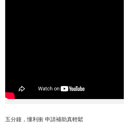
本
區
介
紹
訊
息
公
告
生
活
便
民
資
訊
機
關
五分鐘，懂利衝 申請補助真輕鬆
通