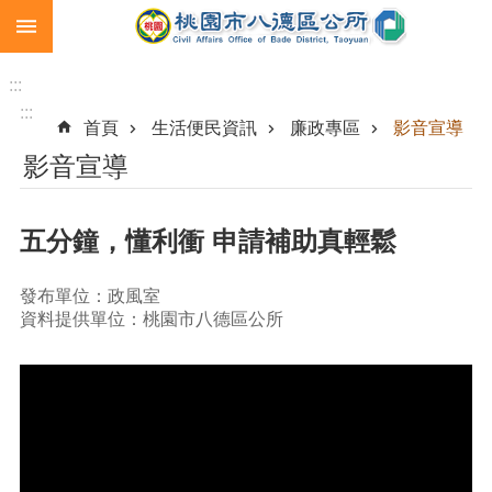
:::
跳到主要內容區塊
生
育
:::
補
:::
首頁
生活便民資訊
廉政專區
影音宣導
助
影音宣導
市
民
卡
五分鐘，懂利衝 申請補助真輕鬆
急
難
發布單位：政風室
救
資料提供單位：桃園市八德區公所
助
進
階
搜
尋