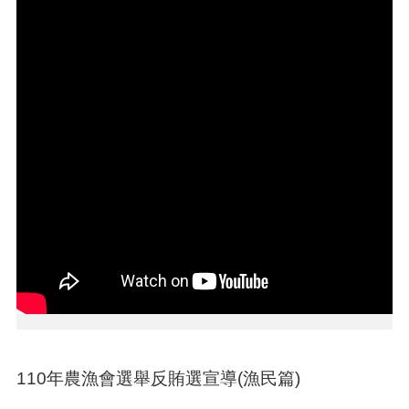
本
區
介
紹
訊
息
公
告
生
活
便
民
資
訊
機
關
110年農漁會選舉反賄選宣導(漁民篇)
通