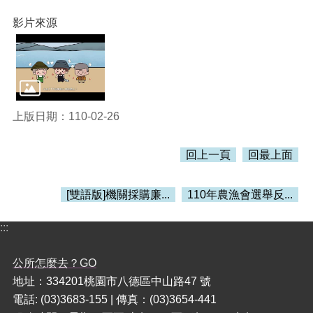
訊
錄
影片來源
相
關
資
料
活
上版日期：110-02-26
動
報
回上一頁
回最上面
名
專
區
[雙語版]機關採購廉...
110年農漁會選舉反...
回
:::
首
頁
公所怎麼去？GO
網
地址：334201桃園市八德區中山路47 號
站
電話: (03)3683-155 | 傳真：(03)3654-441
導