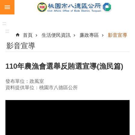
:::
跳到主要內容區塊
生
育
:::
補
:::
首頁
生活便民資訊
廉政專區
影音宣導
助
影音宣導
市
民
卡
110年農漁會選舉反賄選宣導(漁民篇)
急
難
發布單位：政風室
救
資料提供單位：桃園市八德區公所
助
進
階
搜
尋