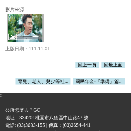
訊
錄
影片來源
相
關
資
料
活
上版日期：111-11-01
動
報
回上一頁
回最上面
名
專
區
育兒、老人、兒少等社...
國民年金-『準備』篇...
回
:::
首
頁
公所怎麼去？GO
網
地址：334201桃園市八德區中山路47 號
站
電話: (03)3683-155 | 傳真：(03)3654-441
導