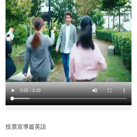
本
區
介
紹
訊
息
公
告
生
活
便
民
資
訊
機
關
投票宣導篇英語
通