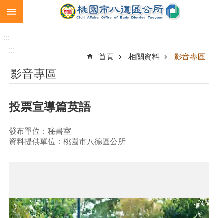
:::
跳到主要內容區塊
生
育
:::
補
:::
首頁
相關資料
影音專區
助
影音專區
市
民
卡
投票宣導篇英語
急
難
發布單位：秘書室
救
資料提供單位：桃園市八德區公所
助
進
階
搜
尋